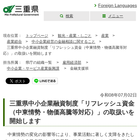
Foreign Languages
検索
メニュー
三重県公式ウェブ
サイト
現在位置：
トップページ
>
観光・産業・しごと
>
産業
>
産業総合
>
中小企業経営の金融相談に関すること
>
三重県中小企業融資制度「リフレッシュ資金（中東情勢・物価高騰等対
応）」の取扱いを開始します
担当所属：
県庁の組織一覧 >
雇用経済部
>
中小企業・サービス産業振興課
>
金融支援班
令和08年07月02日
三重県中小企業融資制度「リフレッシュ資金
（中東情勢・物価高騰等対応）」の取扱いを
開始します
中東情勢の変化の影響等により、事業活動に著しく支障をきたし