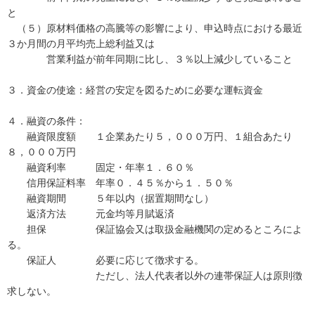
と
（５）原材料価格の高騰等の影響により、申込時点における最近
３か月間の月平均売上総利益又は
営業利益が前年同期に比し、３％以上減少していること
３．資金の使途：経営の安定を図るために必要な運転資金
４．融資の条件：
融資限度額 １企業あたり５，０００万円、１組合あたり
８，０００万円
融資利率 固定・年率１．６０％
信用保証料率 年率０．４５％から１．５０％
融資期間 ５年以内（据置期間なし）
返済方法 元金均等月賦返済
担保 保証協会又は取扱金融機関の定めるところによ
る。
保証人 必要に応じて徴求する。
ただし、法人代表者以外の連帯保証人は原則徴
求しない。