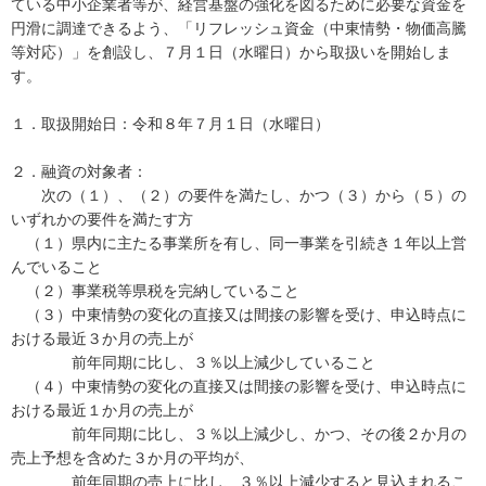
ている中小企業者等が、経営基盤の強化を図るために必要な資金を
円滑に調達できるよう、「リフレッシュ資金（中東情勢・物価高騰
等対応）」を創設し、７月１日（水曜日）から取扱いを開始しま
す。
１．取扱開始日：令和８年７月１日（水曜日）
２．融資の対象者：
次の（１）、（２）の要件を満たし、かつ（３）から（５）の
いずれかの要件を満たす方
（１）県内に主たる事業所を有し、同一事業を引続き１年以上営
んでいること
（２）事業税等県税を完納していること
（３）中東情勢の変化の直接又は間接の影響を受け、申込時点に
おける最近３か月の売上が
前年同期に比し、３％以上減少していること
（４）中東情勢の変化の直接又は間接の影響を受け、申込時点に
おける最近１か月の売上が
前年同期に比し、３％以上減少し、かつ、その後２か月の
売上予想を含めた３か月の平均が、
前年同期の売上に比し、３％以上減少すると見込まれるこ