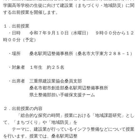
学園高等学校の生徒に向けて建設業（まちづくり・地域防災）に関
する出前授業を開催します。
１．出前授業
・日時 令和７年９月１０日（水曜日） ９時００分から１２
時００分（予定）
・場所 桑名駅周辺整備事務所（桑名市大字東方２８８－１）
・対象者 １年生 約２５名
・出席者 三重県建設業協会桑員支部
桑名市都市創造部桑名駅周辺整備事務所
県土整備部担い手確保支援チーム
２．出前授業の内容
「総合的な探究の時間」授業における「地域課題研究」とし
て、「まちづくり」や「地域防災」を
テーマに、建設業が行っているインフラ整備などについて授業
を行います。授業では、桑名駅周辺整