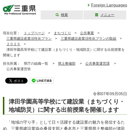
Foreign Languages
検索
メニュー
三重県公式ウェブ
サイト
現在位置：
トップページ
>
まちづくり
>
公共事業
>
三重県建設産業活性化プラン
>
三重県建設産業活性化プランの取組
>
２０２５
>
津田学園高等学校にて建設業（まちづくり・地域防災）に関する出前授業を
開催します
担当所属：
県庁の組織一覧 >
県土整備部
>
公共事業運営課
>
公共事業運営班
令和07年09月05日
津田学園高等学校にて建設業（まちづくり・
地域防災）に関する出前授業を開催します
「地域の守り手」として日々活躍する建設業の魅力を発信するた
め、三重県建設業協会桑員支部と桑名市と三重県県土整備部が津田