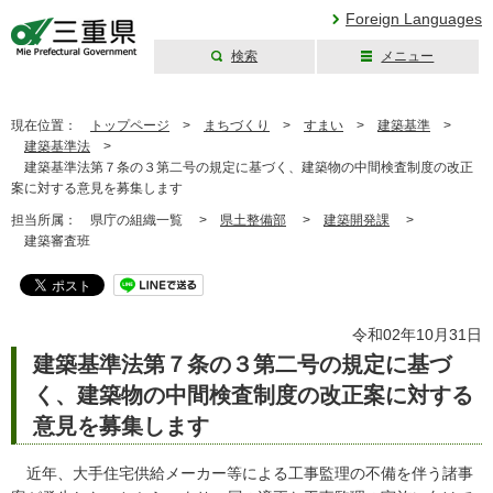
Foreign Languages
検索
メニュー
三重県公式ウェブ
サイト
現在位置：
トップページ
>
まちづくり
>
すまい
>
建築基準
>
建築基準法
>
建築基準法第７条の３第二号の規定に基づく、建築物の中間検査制度の改正
案に対する意見を募集します
担当所属：
県庁の組織一覧 >
県土整備部
>
建築開発課
>
建築審査班
令和02年10月31日
建築基準法第７条の３第二号の規定に基づ
く、建築物の中間検査制度の改正案に対する
意見を募集します
近年、大手住宅供給メーカー等による工事監理の不備を伴う諸事