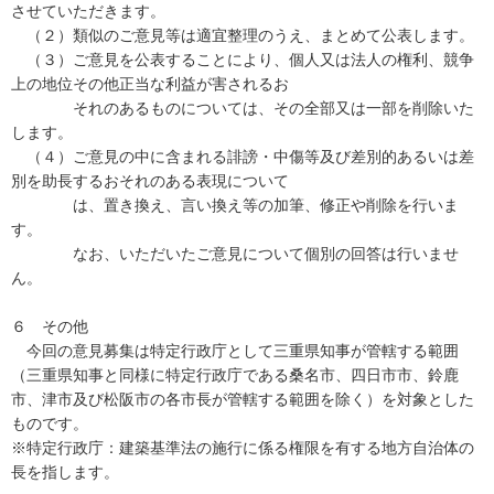
させていただきます。
（２）類似のご意見等は適宜整理のうえ、まとめて公表します。
（３）ご意見を公表することにより、個人又は法人の権利、競争
上の地位その他正当な利益が害されるお
それのあるものについては、その全部又は一部を削除いた
します。
（４）ご意見の中に含まれる誹謗・中傷等及び差別的あるいは差
別を助長するおそれのある表現について
は、置き換え、言い換え等の加筆、修正や削除を行いま
す。
なお、いただいたご意見について個別の回答は行いませ
ん。
６ その他
今回の意見募集は特定行政庁として三重県知事が管轄する範囲
（三重県知事と同様に特定行政庁である桑名市、四日市市、鈴鹿
市、津市及び松阪市の各市長が管轄する範囲を除く）を対象とした
ものです。
※特定行政庁：建築基準法の施行に係る権限を有する地方自治体の
長を指します。