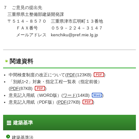
７ ご意見の提出先
三重県県土整備部建築開発課
〒５１４－８５７０ 三重県津市広明町１３番地
ＦＡＸ番号 ０５９－２２４－３１４７
メールアドレス kenchiku@pref.mie.lg.jp
関連資料
中間検査制度の改正について(
PDF
(123KB)
)
「別紙1‣2」対象・指定工程一覧表（指定前後）
(
PDF
(87KB)
)
意見記入用紙（WORD版）(
ワード
(14KB)
)
意見記入用紙（PDF版）(
PDF
(27KB)
)
建築基準
建築基準法