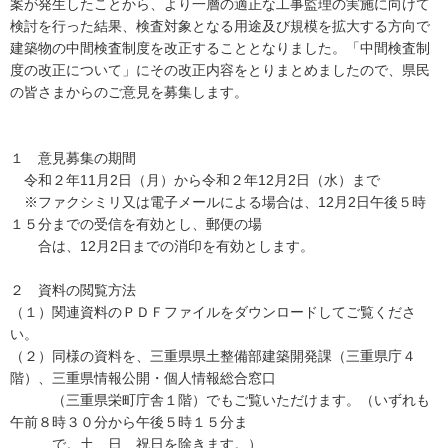
案が発生したことから、より一層の適正な工事監理の実施に向けて
検討を行った結果、検査対象となる用途及び規模を拡大する方向で
建築物の中間検査制度を改正することとなりました。「中間検査制
度の改正について」にその改正内容をとりまとめましたので、県民
の皆さまからのご意見を募集します。
１ 意見募集の期間
令和２年11月2日（月）から令和２年12月2日（水）まで
※ファクシミリ又は電子メールによる場合は、12月2日午後５時
１５分までの受信を有効とし、郵便の場
合は、12月2日までの消印を有効とします。
２ 資料の閲覧方法
（１）関連資料のＰＤＦファイルをダウンロードしてご覧くださ
い。
（２）同様の資料を、三重県県土整備部建築開発課（三重県庁４
階）、三重県情報公開・個人情報総合窓口
（三重県栄町庁舎１階）でもご覧いただけます。（いずれも
午前８時３０分から午後５時１５分ま
で。土、日、祝日を除きます。）