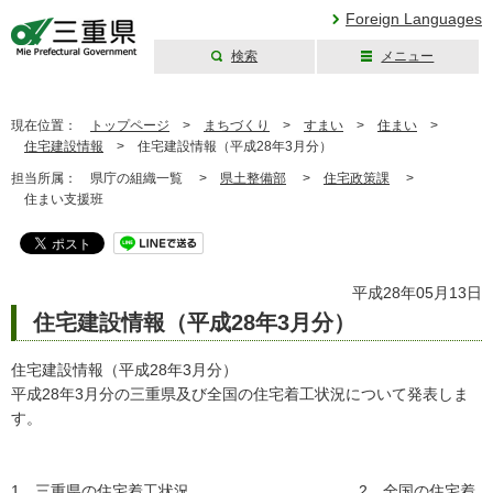
Foreign Languages
検索
メニュー
三重県公式ウェブ
サイト
現在位置：
トップページ
>
まちづくり
>
すまい
>
住まい
>
住宅建設情報
>
住宅建設情報（平成28年3月分）
担当所属：
県庁の組織一覧 >
県土整備部
>
住宅政策課
>
住まい支援班
平成28年05月13日
住宅建設情報（平成28年3月分）
住宅建設情報（平成28年3月分）
平成28年3月分の三重県及び全国の住宅着工状況について発表しま
す。
1 三重県の住宅着工状況 2 全国の住宅着