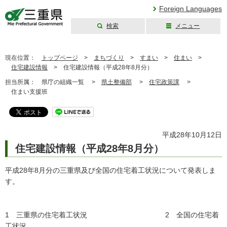
Foreign Languages
検索
メニュー
三重県公式ウェブ
サイト
現在位置：
トップページ
>
まちづくり
>
すまい
>
住まい
>
住宅建設情報
>
住宅建設情報（平成28年8月分）
担当所属：
県庁の組織一覧 >
県土整備部
>
住宅政策課
>
住まい支援班
平成28年10月12日
住宅建設情報（平成28年8月分）
平成28年8月分の三重県及び全国の住宅着工状況について発表しま
す。
1 三重県の住宅着工状況 2 全国の住宅着
工状況