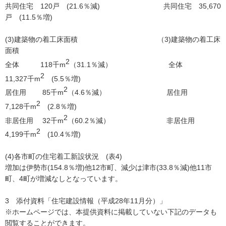
共同住宅 120戸 (21.6％減) 共同住宅 35,670
戸 (11.5％増)
(3)建築物の着工床面積 （3)建築物の着工床
面積
2
全体 118千m
（31.1％減） 全体
2
11,327千m
(5.5％増)
2
居住用 85千m
（4.6％減） 居住用
2
7,128千m
(2.8％増)
2
非居住用 32千m
（60.2％減） 非居住用
2
4,199千m
(10.4％増)
(4)各市町の住宅着工新設状況 (表4)
増加は伊勢市(154.8％増)他12市町、減少は津市(33.8％減)他11市
町、4町が増減なしとなっています。
3 添付資料「住宅建設情報（平成28年11月分）」
※ホームページでは、本提供資料に掲載していない下記のデータも
閲覧することができます。