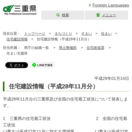
Foreign Languages
検索
メニュー
三重県公式ウェブ
サイト
現在位置：
トップページ
>
まちづくり
>
すまい
>
住まい
>
住宅建設情報
>
住宅建設情報（平成28年11月分）
担当所属：
県庁の組織一覧 >
県土整備部
>
住宅政策課
>
住まい支援班
平成29年01月14日
住宅建設情報（平成28年11月分）
平成28年11月分の三重県及び全国の住宅着工状況について発表しま
す。
1 三重県の住宅着工状況 2 全国の住宅着
工状況
( )書きは平成27年11月に対する増減率 ( )書きは平成27年