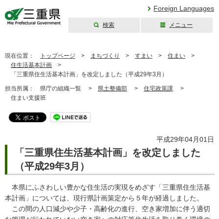
Foreign Languages
検索
メニュー
三重県公式ウェブ
サイト
現在位置：
トップページ
>
まちづくり
>
すまい
>
住まい
>
住生活基本計画
>
「三重県住生活基本計画」を改定しました（平成29年3月）
担当所属：
県庁の組織一覧 >
県土整備部
>
住宅政策課
>
住まい支援班
平成29年04月01日
「三重県住生活基本計画」を改定しました
（平成29年3月）
本県にふさわしい豊かな住生活の実現をめざす「三重県住生活基
本計画」については、現行県計画策定から５年が経過しました。
この間の人口減少や少子・高齢化の進行、空き家増加に伴う適切