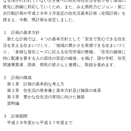
な管理が行われていない空き家への対応等住生活を取り巻く環境の
変化に的確に対応していくため、また、みえ県民力ビジョン・第二
次行動計画や平成２８年３月改定の住生活基本計画（全国計画）を
踏まえ、今般、県計画を改定しました。
１ 計画の基本方針
新たな計画では、４つの基本方針として「安全で安心できる住生
活を支える住まいづくり」「地域の豊かさを実感できる住まいづく
り」「多様な居住ニーズに応える住宅市場の整備」「住宅の確保に
特に配慮を要する人の居住の安定の確保」を掲げ、国や市町、住宅
関連事業者、団体、県民の皆さんと連携し、取組を進めます。
２ 計画の構成
第１章 計画の基本的な考え方
第２章 住生活の将来像と基本方針及び施策の体系
第３章 豊かな住生活の実現に向けた施策
資料編
３ 計画期間
平成２８年度から平成３７年度まで