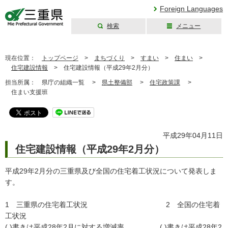
Foreign Languages
検索
メニュー
三重県公式ウェブ
サイト
現在位置：
トップページ
>
まちづくり
>
すまい
>
住まい
>
住宅建設情報
>
住宅建設情報（平成29年2月分）
担当所属：
県庁の組織一覧 >
県土整備部
>
住宅政策課
>
住まい支援班
平成29年04月11日
住宅建設情報（平成29年2月分）
平成29年2月分の三重県及び全国の住宅着工状況について発表しま
す。
1 三重県の住宅着工状況 2 全国の住宅着
工状況
( )書きは平成28年2月に対する増減率 ( )書きは平成28年2