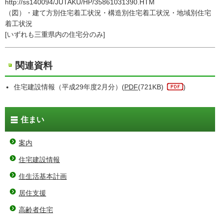
http://ss140094/JUTAKU/HP/35861031390.HTM
（図）・建て方別住宅着工状況・構造別住宅着工状況・地域別住宅
着工状況
[いずれも三重県内の住宅分のみ]
関連資料
住宅建設情報（平成29年度2月分）(
PDF
(721KB)
)
住まい
案内
住宅建設情報
住生活基本計画
居住支援
高齢者住宅