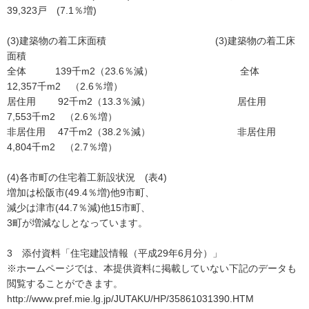
39,323戸 (7.1％増)
(3)建築物の着工床面積 (3)建築物の着工床
面積
全体 139千m2（23.6％減） 全体
12,357千m2 （2.6％増）
居住用 92千m2（13.3％減） 居住用
7,553千m2 （2.6％増）
非居住用 47千m2（38.2％減） 非居住用
4,804千m2 （2.7％増）
(4)各市町の住宅着工新設状況 (表4)
増加は松阪市(49.4％増)他9市町、
減少は津市(44.7％減)他15市町、
3町が増減なしとなっています。
3 添付資料「住宅建設情報（平成29年6月分）」
※ホームページでは、本提供資料に掲載していない下記のデータも
閲覧することができます。
http://www.pref.mie.lg.jp/JUTAKU/HP/35861031390.HTM