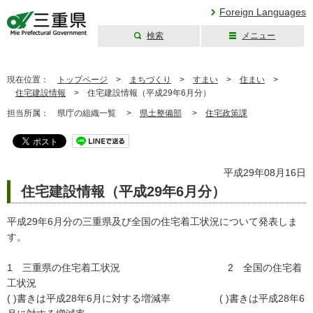
Foreign Languages
検索
メニュー
三重県公式ウェブ
サイト
現在位置：
トップページ
>
まちづくり
>
すまい
>
住まい
>
住宅建設情報
>
住宅建設情報（平成29年6月分）
担当所属：
県庁の組織一覧 >
県土整備部
>
住宅政策課
平成29年08月16日
住宅建設情報（平成29年6月分）
平成29年6月分の三重県及び全国の住宅着工状況について発表しま
す。
1 三重県の住宅着工状況 2 全国の住宅着
工状況
( )書きは平成28年6月に対する増減率 ( )書きは平成28年6