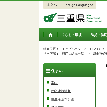
本文へ
Foreign Languages
三重県公式ウェブサイト
くらし・環境
防災・防
トップペ
ージ
現在位置：
トップページ
>
まちづくり
担当所属：
県庁の組織一覧 >
県土整備
住まい
案内
住宅建設情報
住生活基本計画