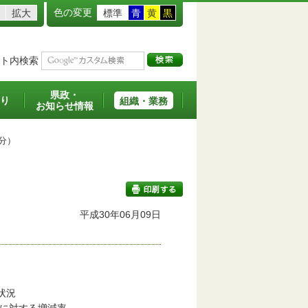
色の変更
拡大
標準
青
黄
黒
ト内検索
県政・
り
組織・業務
お知らせ情報
分）
平成30年06月09日
印刷する
。
着工状況