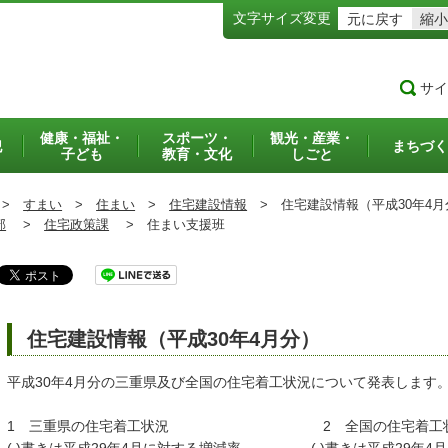
文字サイズ変更
元に戻す
縮小
サイ
健康・福祉・
スポーツ・
観光・産業・
犯
まちづく
子ども
教育・文化
しごと
>
すまい
>
住まい
>
住宅建設情報
>
住宅建設情報（平成30年4月
部
>
住宅政策課
>
住まい支援班
住宅建設情報（平成30年4月分）
平成30年4月分の三重県及び全国の住宅着工状況について発表します
1 三重県の住宅着工状況 2 全国の住宅