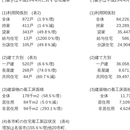
( )書きは平成29年4月に対する増減率 ( )書きは平成29年4
(1)利用関係別 (表2) (1)利用関
全体 872戸 (1.9％増) 全体 84,226戸
持家 411戸 (1.4％減) 持家 23,289戸
貸家 343戸 (49.8％増) 貸家 35,447
給与住宅 13戸 (1200.0％増) 給与住宅 586戸
分譲住宅 105戸 (49.8％減) 分譲住宅 24,904
(2)建て方別 (表3) (2)建て方別
一戸建 520戸 (6.6％増) 一戸建 36,058
長屋建 268戸 (74.0％増) 長屋建 8,671
共同住宅 84戸 (60.7％減) 共同住宅 39,497戸
(3)建築物の着工床面積 (3)建築物の着工
全体 178千m2（58.5％増） 全体 11,73
居住用 84千m2（5.0％減） 居住用 7,109
非居住用 94千m2（293.1％増） 非居住用 4,624
(4)各市町の住宅着工新設状況 (表4)
増加は名張市(155.6％増)他20市町、