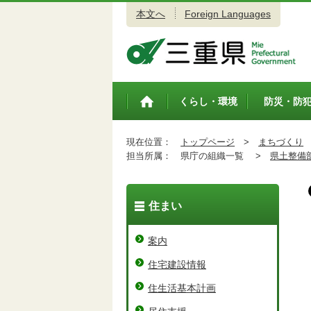
本文へ
Foreign Languages
三重県公式ウェブサイト
くらし・環境
防災・防
トップペ
ージ
現在位置：
トップページ
>
まちづくり
担当所属：
県庁の組織一覧 >
県土整備
住まい
案内
住宅建設情報
住生活基本計画