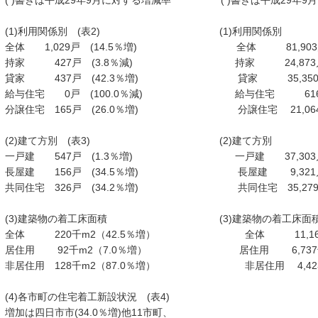
( )書きは平成29年9月に対する増減率 ( )書きは平成29年9
(1)利用関係別 (表2) (1)利用関
全体 1,029戸 (14.5％増) 全体 81,903
持家 427戸 (3.8％減) 持家 24,873
貸家 437戸 (42.3％増) 貸家 35,350
給与住宅 0戸 (100.0％減) 給与住宅 616戸
分譲住宅 165戸 (26.0％増) 分譲住宅 21,064
(2)建て方別 (表3) (2)建て方別
一戸建 547戸 (1.3％増) 一戸建 37,303
長屋建 156戸 (34.5％増) 長屋建 9,321
共同住宅 326戸 (34.2％増) 共同住宅 35,279
(3)建築物の着工床面積 (3)建築物の着工
全体 220千m2（42.5％増） 全体 11,16
居住用 92千m2（7.0％増） 居住用 6,737
非居住用 128千m2（87.0％増） 非居住用 4,42
(4)各市町の住宅着工新設状況 (表4)
増加は四日市市(34.0％増)他11市町、