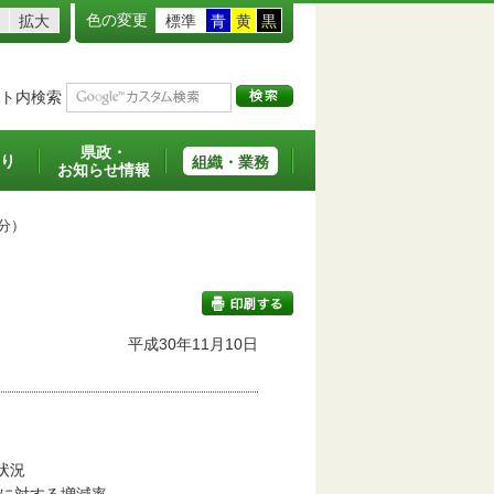
色の変更
拡大
標準
青
黄
黒
ト内検索
県政・
り
組織・業務
お知らせ情報
分）
平成30年11月10日
印刷する
。
着工状況