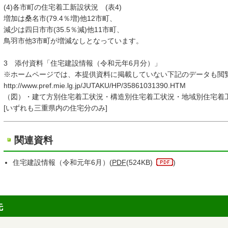
(4)各市町の住宅着工新設状況 (表4)
増加は桑名市(79.4％増)他12市町、
減少は四日市市(35.5％減)他11市町、
鳥羽市他3市町が増減なしとなっています。
3 添付資料「住宅建設情報（令和元年6月分）」
※ホームページでは、本提供資料に掲載していない下記のデー
http://www.pref.mie.lg.jp/JUTAKU/HP/35861031390.HTM
（図）・建て方別住宅着工状況・構造別住宅着工状況・地域別住宅着
[いずれも三重県内の住宅分のみ]
関連資料
住宅建設情報（令和元年6月）(
PDF
(524KB)
)
先