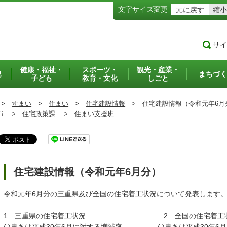
文字サイズ変更
元に戻す
縮小
サイ
健康・福祉・
スポーツ・
観光・産業・
犯
まちづく
子ども
教育・文化
しごと
>
すまい
>
住まい
>
住宅建設情報
>
住宅建設情報（令和元年6月
部
>
住宅政策課
>
住まい支援班
住宅建設情報（令和元年6月分）
令和元年6月分の三重県及び全国の住宅着工状況について発表します
1 三重県の住宅着工状況 2 全国の住宅