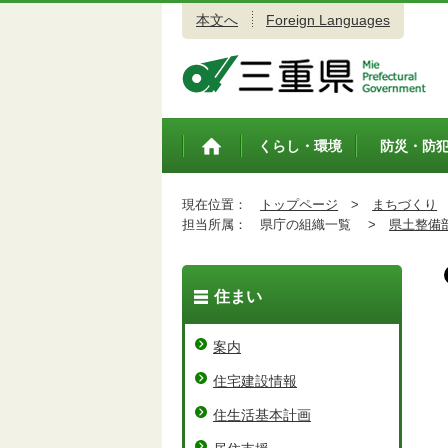
本文へ
Foreign Languages
三重県公式ウェブサイト
くらし・環境
防災・防
トップペ
ージ
現在位置：
トップページ
>
まちづくり
担当所属：
県庁の組織一覧 >
県土整備
住まい
案内
住宅建設情報
住生活基本計画