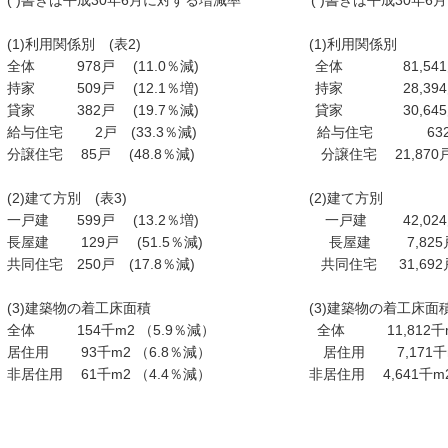
( )書きは平成30年6月に対する増減率 ( )書きは平成30年6
(1)利用関係別 (表2) (1)利用関
全体 978戸 (11.0％減) 全体 81,541
持家 509戸 (12.1％増) 持家 28,394戸
貸家 382戸 (19.7％減) 貸家 30,645戸
給与住宅 2戸 (33.3％減) 給与住宅 632戸
分譲住宅 85戸 (48.8％減) 分譲住宅 21,870戸
(2)建て方別 (表3) (2)建て方別
一戸建 599戸 (13.2％増) 一戸建 42,024
長屋建 129戸 (51.5％減) 長屋建 7,825戸
共同住宅 250戸 (17.8％減) 共同住宅 31,692戸
(3)建築物の着工床面積 (3)建築物の着工
全体 154千m2 （5.9％減） 全体 11,812千m2
居住用 93千m2 （6.8％減） 居住用 7,171千
非居住用 61千m2 （4.4％減） 非居住用 4,641千m2