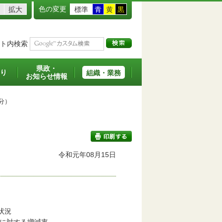
色の変更
拡大
標準
青
黄
黒
ト内検索
県政・
り
組織・業務
お知らせ情報
分）
令和元年08月15日
印刷する
。
着工状況