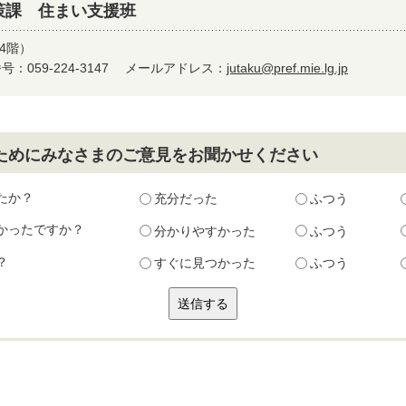
策課 住まい支援班
4階）
：059-224-3147
メールアドレス：
jutaku@pref.mie.lg.jp
ためにみなさまのご意見をお聞かせください
たか？
充分だった
ふつう
かったですか？
分かりやすかった
ふつう
？
すぐに見つかった
ふつう