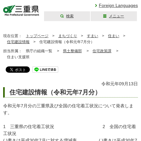
Foreign Languages
検索
メニュー
三重県公式ウェブ
サイト
現在位置：
トップページ
>
まちづくり
>
すまい
>
住まい
>
住宅建設情報
>
住宅建設情報（令和元年7月分）
担当所属：
県庁の組織一覧 >
県土整備部
>
住宅政策課
>
住まい支援班
令和元年09月13日
住宅建設情報（令和元年7月分）
令和元年7月分の三重県及び全国の住宅着工状況について発表しま
す。
1 三重県の住宅着工状況 2 全国の住宅着
工状況
( )書きは平成30年7月に対する増減率 ( )書きは平成30年7