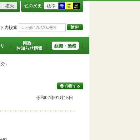
色の変更
拡大
標準
青
黄
黒
ト内検索
県政・
り
組織・業務
お知らせ情報
月分）
令和02年01月15日
印刷する
。