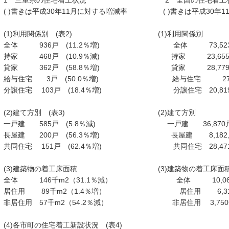
1 三重県の住宅着工状況 2 全国の住宅
( )書きは平成30年11月に対する増減率 ( )書きは平成30年1
(1)利用関係別 (表2) (1)利用関
全体 936戸 (11.2％増) 全体 73,523戸
持家 468戸 (10.9％減) 持家 23,655
貸家 362戸 (58.8％増) 貸家 28,779戸
給与住宅 3戸 (50.0％増) 給与住宅 270戸
分譲住宅 103戸 (18.4％増) 分譲住宅 20,819
(2)建て方別 (表3) (2)建て方別
一戸建 585戸 (5.8％減) 一戸建 36,870戸
長屋建 200戸 (56.3％増) 長屋建 8,182
共同住宅 151戸 (62.4％増) 共同住宅 28,471
(3)建築物の着工床面積 (3)建築物の着工
全体 146千m2（31.1％減） 全体 10,067
居住用 89千m2（1.4％増） 居住用 6,317
非居住用 57千m2（54.2％減） 非居住用 3,750
(4)各市町の住宅着工新設状況 (表4)