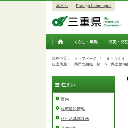
本文へ
Foreign Languages
三重県公式ウェブサイト
くらし・環境
防災・防
トップペ
ージ
現在位置：
トップページ
>
まちづくり
担当所属：
県庁の組織一覧 >
県土整備
住まい
案内
住宅建設情報
住生活基本計画