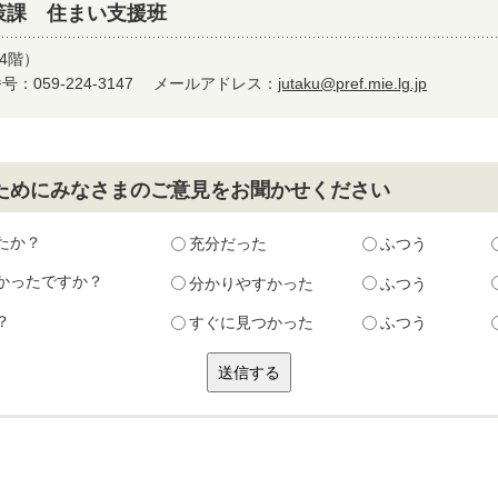
策課 住まい支援班
4階）
：059-224-3147
メールアドレス：
jutaku@pref.mie.lg.jp
ためにみなさまのご意見をお聞かせください
たか？
充分だった
ふつう
かったですか？
分かりやすかった
ふつう
？
すぐに見つかった
ふつう