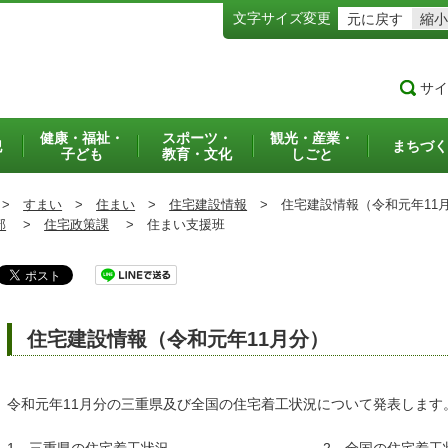
文字サイズ変更
元に戻す
縮小
サイ
健康・福祉・
スポーツ・
観光・産業・
犯
まちづく
子ども
教育・文化
しごと
>
すまい
>
住まい
>
住宅建設情報
>
住宅建設情報（令和元年11
部
>
住宅政策課
>
住まい支援班
住宅建設情報（令和元年11月分）
令和元年11月分の三重県及び全国の住宅着工状況について発表します