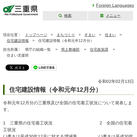
Foreign Languages
検索
メニュー
三重県公式ウェブ
サイト
現在位置：
トップページ
>
まちづくり
>
すまい
>
住まい
>
住宅建設情報
>
住宅建設情報（令和元年12月分）
担当所属：
県庁の組織一覧 >
県土整備部
>
住宅政策課
>
住まい支援班
令和02年02月13日
住宅建設情報（令和元年12月分）
令和元年12月分の三重県及び全国の住宅着工状況について発表しま
す。
1 三重県の住宅着工状況 2 全国の住宅着
工状況
( )書きは平成30年12月に対する増減率 ( )書きは平成30年