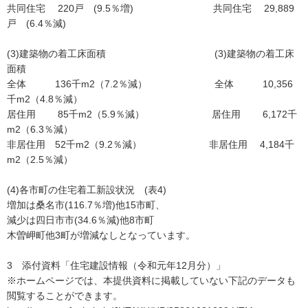
共同住宅 220戸 (9.5％増) 共同住宅 29,889
戸 (6.4％減)
(3)建築物の着工床面積 (3)建築物の着工床
面積
全体 136千m2（7.2％減） 全体 10,356
千m2（4.8％減）
居住用 85千m2（5.9％減） 居住用 6,172千
m2（6.3％減）
非居住用 52千m2（9.2％減） 非居住用 4,184千
m2（2.5％減）
(4)各市町の住宅着工新設状況 (表4)
増加は桑名市(116.7％増)他15市町、
減少は四日市市(34.6％減)他8市町
木曽岬町他3町が増減なしとなっています。
3 添付資料「住宅建設情報（令和元年12月分）」
※ホームページでは、本提供資料に掲載していない下記のデータも
閲覧することができます。