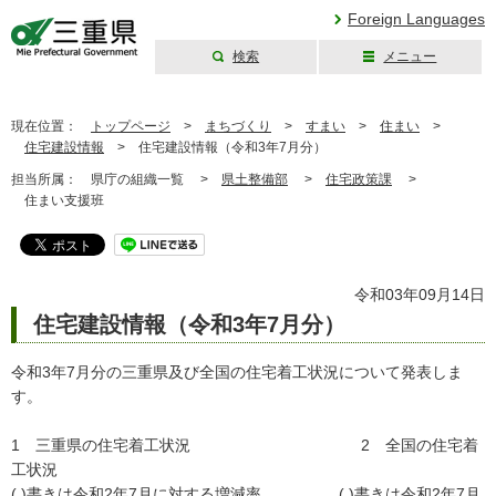
Foreign Languages
検索
メニュー
三重県公式ウェブ
サイト
現在位置：
トップページ
>
まちづくり
>
すまい
>
住まい
>
住宅建設情報
>
住宅建設情報（令和3年7月分）
担当所属：
県庁の組織一覧 >
県土整備部
>
住宅政策課
>
住まい支援班
令和03年09月14日
住宅建設情報（令和3年7月分）
令和3年7月分の三重県及び全国の住宅着工状況について発表しま
す。
1 三重県の住宅着工状況 2 全国の住宅着
工状況
( )書きは令和2年7月に対する増減率 ( )書きは令和2年7月