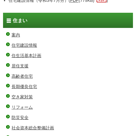
住宅建設情報（令和3年7月分）(
PDF
(775KB)
)
住まい
案内
住宅建設情報
住生活基本計画
居住支援
高齢者住宅
長期優良住宅
空き家対策
リフォーム
防災安全
社会資本総合整備計画