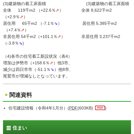
(3)建築物の着工床面積 (3)建築物の着工床面積
全体 119千m2 （+22.6％
⇗
） 全体 8,622千m2
（+2.9％
⇗
）
居住用 65千m2 （-7.1％
⇘
） 居住用 5,385千m2
（+7.4％
⇗
）
非居住用 54千m2（+101.1％
⇗
） 非居住用 3,237千m2
（-3.8％
⇘
)
（4)各市の住宅着工新設状況（表4）
増加は伊勢市（+158.6％
⇗
）他3市、
減少は四日市市（-51.1％
⇘
）他8市、
尾鷲市が増減なしとなっています。
関連資料
住宅建設情報（令和4年1月分）(
PDF
(603KB)
)
住まい