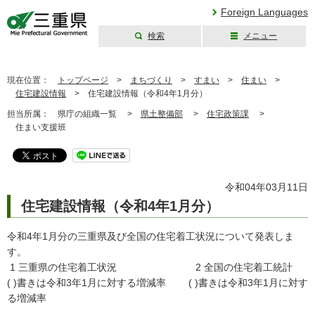
Foreign Languages
検索
メニュー
三重県公式ウェブ
サイト
現在位置：
トップページ
>
まちづくり
>
すまい
>
住まい
>
住宅建設情報
>
住宅建設情報（令和4年1月分）
担当所属：
県庁の組織一覧 >
県土整備部
>
住宅政策課
>
住まい支援班
令和04年03月11日
住宅建設情報（令和4年1月分）
令和4年1月分の三重県及び全国の住宅着工状況について発表しま
す。
1 三重県の住宅着工状況 2 全国の住宅着工統計
( )書きは令和3年1月に対する増減率 ( )書きは令和3年1月に対す
る増減率