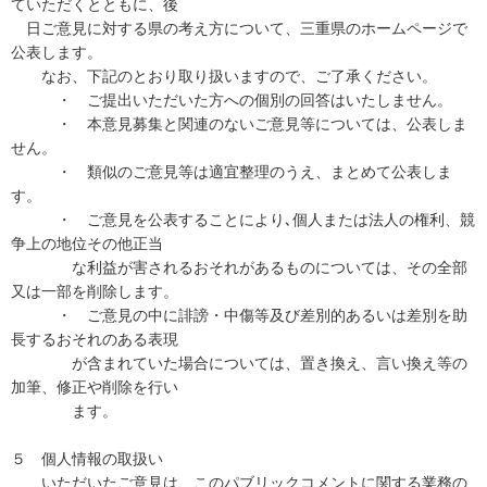
ていただくとともに、後
日ご意見に対する県の考え方について、三重県のホームページで
公表します。
なお、下記のとおり取り扱いますので、ご了承ください。
・ ご提出いただいた方への個別の回答はいたしません。
・ 本意見募集と関連のないご意見等については、公表しま
せん。
・ 類似のご意見等は適宜整理のうえ、まとめて公表しま
す。
・ ご意見を公表することにより､個人または法人の権利、競
争上の地位その他正当
な利益が害されるおそれがあるものについては、その全部
又は一部を削除します。
・ ご意見の中に誹謗・中傷等及び差別的あるいは差別を助
長するおそれのある表現
が含まれていた場合については、置き換え、言い換え等の
加筆、修正や削除を行い
ます。
５ 個人情報の取扱い
いただいたご意見は、このパブリックコメントに関する業務の