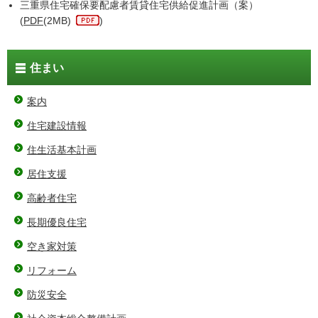
三重県住宅確保要配慮者賃貸住宅供給促進計画（案）
(
PDF
(2MB)
)
住まい
案内
住宅建設情報
住生活基本計画
居住支援
高齢者住宅
長期優良住宅
空き家対策
リフォーム
防災安全