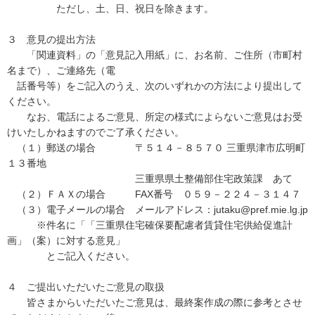
ただし、土、日、祝日を除きます。
３ 意見の提出方法
「関連資料」の「意見記入用紙」に、お名前、ご住所（市町村
名まで）、ご連絡先（電
話番号等）をご記入のうえ、次のいずれかの方法により提出して
ください。
なお、電話によるご意見、所定の様式によらないご意見はお受
けいたしかねますのでご了承ください。
（１）郵送の場合 〒５１４－８５７０ 三重県津市広明町
１３番地
三重県県土整備部住宅政策課 あて
（２）ＦＡＸの場合 FAX番号 ０５９－２２４－３１４７
（３）電子メールの場合 メールアドレス：jutaku@pref.mie.lg.jp
※件名に「「三重県住宅確保要配慮者賃貸住宅供給促進計
画」（案）に対する意見」
とご記入ください。
４ ご提出いただいたご意見の取扱
皆さまからいただいたご意見は、最終案作成の際に参考とさせ