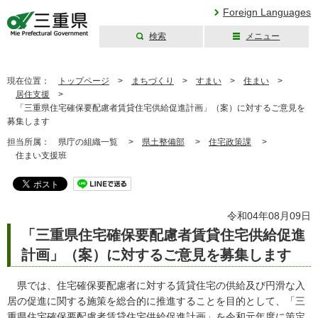
Foreign Languages
検索
メニュー
三重県公式ウェブ
サイト
現在位置：
トップページ
>
まちづくり
>
すまい
>
住まい
>
居住支援
>
「三重県住宅確保要配慮者賃貸住宅供給促進計画」（案）に対するご意見を
募集します
担当所属：
県庁の組織一覧 >
県土整備部
>
住宅政策課
>
住まい支援班
令和04年08月09日
「三重県住宅確保要配慮者賃貸住宅供給促進
計画」（案）に対するご意見を募集します
県では、住宅確保要配慮者に対する賃貸住宅の供給及び円滑な入
居の促進に関する施策を総合的に推進することを目的として、「三
重県住宅確保要配慮者賃貸住宅供給促進計画」を令和元年度に策定