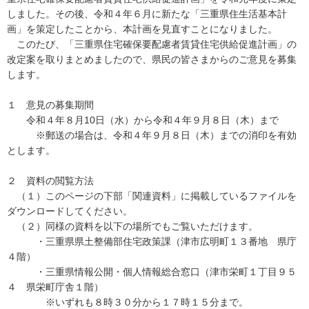
しました。その後、令和４年６月に新たな「三重県住生活基本計
画」を策定したことから、本計画を見直すことになりました。
このたび、「三重県住宅確保要配慮者賃貸住宅供給促進計画」の
改定案を取りまとめましたので、県民の皆さまからのご意見を募集
します。
１ 意見の募集期間
令和４年８月10日（水）から令和４年９月８日（木）まで
※郵送の場合は、令和４年９月８日（木）までの消印を有効
とします。
２ 資料の閲覧方法
（１）このページの下部「関連資料」に掲載しているファイルを
ダウンロードしてください。
（２）同様の資料を以下の場所でもご覧いただけます。
・三重県県土整備部住宅政策課（津市広明町１３番地 県庁
４階）
・三重県情報公開・個人情報総合窓口（津市栄町１丁目９５
４ 県栄町庁舎１階）
※いずれも８時３０分から１７時１５分まで。