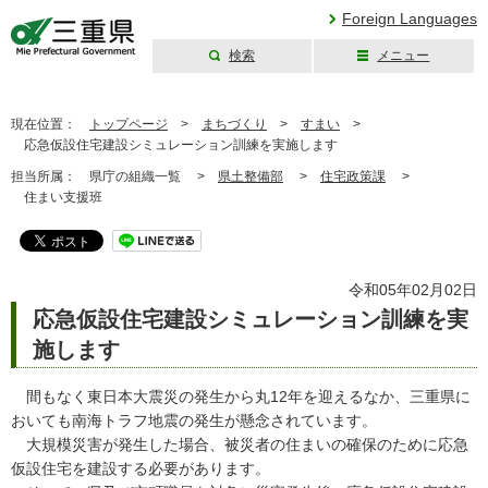
Foreign Languages
検索
メニュー
三重県公式ウェブ
サイト
現在位置：
トップページ
>
まちづくり
>
すまい
>
応急仮設住宅建設シミュレーション訓練を実施します
担当所属：
県庁の組織一覧 >
県土整備部
>
住宅政策課
>
住まい支援班
令和05年02月02日
応急仮設住宅建設シミュレーション訓練を実
施します
間もなく東日本大震災の発生から丸12年を迎えるなか、三重県に
おいても南海トラフ地震の発生が懸念されています。
大規模災害が発生した場合、被災者の住まいの確保のために応急
仮設住宅を建設する必要があります。