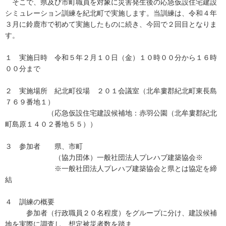
そこで、県及び市町職員を対象に災害発生後の応急仮設住宅建設
シミュレーション訓練を紀北町で実施します。当訓練は、令和４年
３月に鈴鹿市で初めて実施したものに続き、今回で２回目となりま
す。
１ 実施日時 令和５年２月１０日（金）１０時００分から１６時
００分まで
２ 実施場所 紀北町役場 ２０１会議室（北牟婁郡紀北町東長島
７６９番地１）
（応急仮設住宅建設候補地：赤羽公園（北牟婁郡紀北
町島原１４０２番地５５））
３ 参加者 県、市町
（協力団体）一般社団法人プレハブ建築協会※
※一般社団法人プレハブ建築協会と県とは協定を締
結
４ 訓練の概要
参加者（行政職員２０名程度）をグループに分け、建設候補
地を実際に調査し、想定被災者数を踏ま