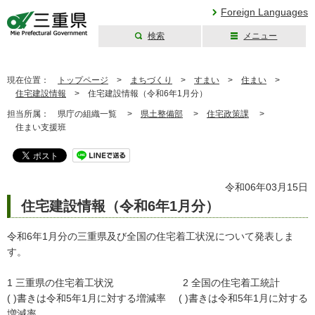
Foreign Languages
検索
メニュー
三重県公式ウェブ
サイト
現在位置：
トップページ
>
まちづくり
>
すまい
>
住まい
>
住宅建設情報
>
住宅建設情報（令和6年1月分）
担当所属：
県庁の組織一覧 >
県土整備部
>
住宅政策課
>
住まい支援班
令和06年03月15日
住宅建設情報（令和6年1月分）
令和6年1月分の三重県及び全国の住宅着工状況について発表しま
す。
1 三重県の住宅着工状況 2 全国の住宅着工統計
( )書きは令和5年1月に対する増減率 ( )書きは令和5年1月に対する
増減率