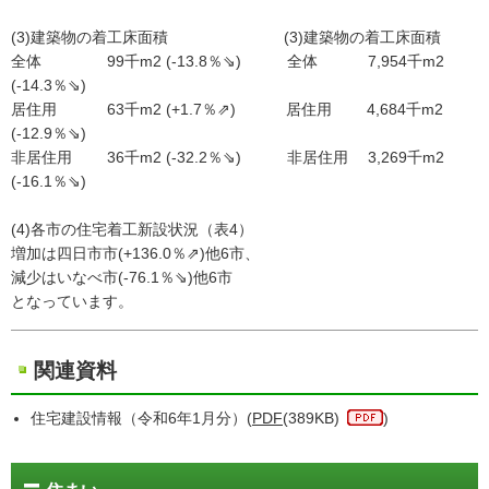
(3)建築物の着工床面積 (3)建築物の着工床面積
全体 99千m2 (-13.8％⇘) 全体 7,954千m2
(-14.3％⇘)
居住用 63千m2 (+1.7％⇗) 居住用 4,684千m2
(-12.9％⇘)
非居住用 36千m2 (-32.2％⇘) 非居住用 3,269千m2
(-16.1％⇘)
(4)各市の住宅着工新設状況（表4）
増加は四日市市(+136.0％⇗)他6市、
減少はいなべ市(-76.1％⇘)他6市
となっています。
関連資料
住宅建設情報（令和6年1月分）(
PDF
(389KB)
)