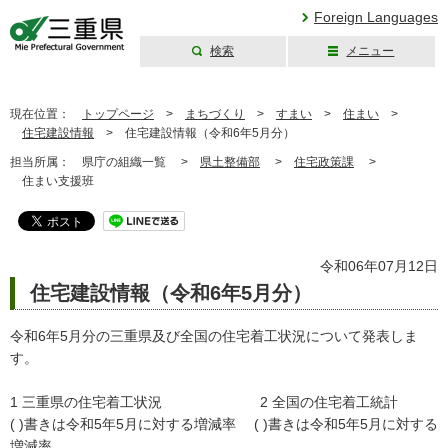
Foreign Languages
検索
メニュー
三重県公式ウェブ
サイト
現在位置：
トップページ
>
まちづくり
>
すまい
>
住まい
>
住宅建設情報
>
住宅建設情報（令和6年5月分）
担当所属：
県庁の組織一覧 >
県土整備部
>
住宅政策課
>
住まい支援班
令和06年07月12日
住宅建設情報（令和6年5月分）
令和6年5月分の三重県及び全国の住宅着工状況について発表しま
す。
1 三重県の住宅着工状況 2 全国の住宅着工統計
( )書きは令和5年5月に対する増減率 ( )書きは令和5年5月に対する
増減率