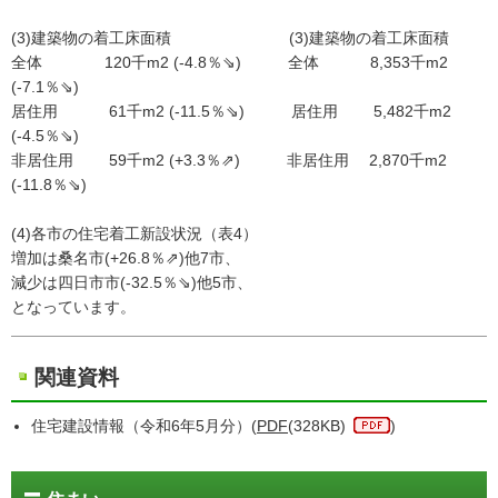
(3)建築物の着工床面積 (3)建築物の着工床面積
全体 120千m2 (-4.8％⇘) 全体 8,353千m2
(-7.1％⇘)
居住用 61千m2 (-11.5％⇘) 居住用 5,482千m2
(-4.5％⇘)
非居住用 59千m2 (+3.3％⇗) 非居住用 2,870千m2
(-11.8％⇘)
(4)各市の住宅着工新設状況（表4）
増加は桑名市(+26.8％⇗)他7市、
減少は四日市市(-32.5％⇘)他5市、
となっています。
関連資料
住宅建設情報（令和6年5月分）(
PDF
(328KB)
)