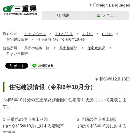
Foreign Languages
検索
メニュー
三重県公式ウェブ
サイト
現在位置：
トップページ
>
まちづくり
>
すまい
>
住まい
>
住宅建設情報
>
住宅建設情報（令和6年10月分）
担当所属：
県庁の組織一覧 >
県土整備部
>
住宅政策課
>
住まい支援班
令和06年12月13日
住宅建設情報（令和6年10月分）
令和6年10月分の三重県及び全国の住宅着工状況について発表しま
す。
1 三重県の住宅着工状況 2 全国の住宅着工統計
( )は令和5年10月に対する増減率 ( )は令和5年10月に対する
増減率