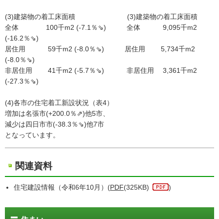
(3)建築物の着工床面積 (3)建築物の着工床面積
全体 100千m2 (-7.1％⇘) 全体 9,095千m2
(-16.2％⇘)
居住用 59千m2 (-8.0％⇘) 居住用 5,734千m2
(-8.0％⇘)
非居住用 41千m2 (-5.7％⇘) 非居住用 3,361千m2
(-27.3％⇘)
(4)各市の住宅着工新設状況（表4）
増加は名張市(+200.0％⇗)他5市、
減少は四日市市(-38.3％⇘)他7市
となっています。
関連資料
住宅建設情報（令和6年10月）(
PDF
(325KB)
)