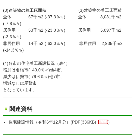
(3)建築物の着工床面積 (3)建築物の着工床面積
全体 67千m2 (-37.3％⇘) 全体 8,031千m2
(-7.8％⇘)
居住用 53千m2 (-23.0％⇘) 居住用 5,097千m2
(-3.6％⇘)
非居住用 14千m2 (-63.0％⇘) 非居住用 2,935千m2
(-14.3％⇘)
(4)各市の住宅着工新設状況（表4）
増加は名張市(+40.0％⇗)他4市、
減少は伊勢市(-79.6％⇘)他7市、
増減なしは尾鷲市
となっています。
関連資料
住宅建設情報（令和6年12月分）(
PDF
(336KB)
)