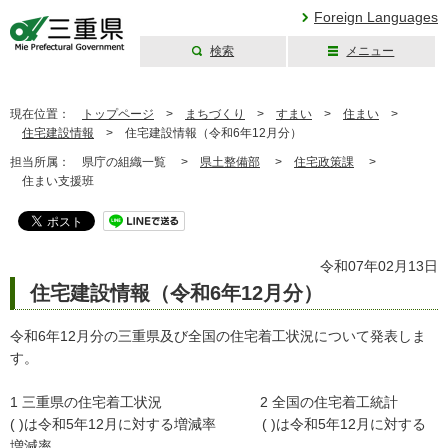
Foreign Languages
検索
メニュー
三重県公式ウェブ
サイト
現在位置：
トップページ
>
まちづくり
>
すまい
>
住まい
>
住宅建設情報
>
住宅建設情報（令和6年12月分）
担当所属：
県庁の組織一覧 >
県土整備部
>
住宅政策課
>
住まい支援班
令和07年02月13日
住宅建設情報（令和6年12月分）
令和6年12月分の三重県及び全国の住宅着工状況について発表しま
す。
1 三重県の住宅着工状況 2 全国の住宅着工統計
( )は令和5年12月に対する増減率 ( )は令和5年12月に対する
増減率