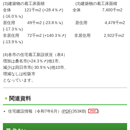
(3)建築物の着工床面積 (3)建築物の着工床面積
全体 121千m2 (+28.4％⇗) 全体 7,400千m2
(-16.0％⇘)
居住用 49千m2 (-23.8％⇘) 居住用 4,478千m2
(-17.3％⇘)
非居住用 72千m2 (+140.3％⇗) 非居住用 2,922千m2
(-13.9％⇘)
(4)各市の住宅着工新設状況（表4）
増加は桑名市(+24.3％⇗)他1市、
減少は四日市市(-30.9％⇘)他10市、
増減なしは松阪市
となっています。
関連資料
住宅建設情報（令和7年6月）(
PDF
(353KB)
)