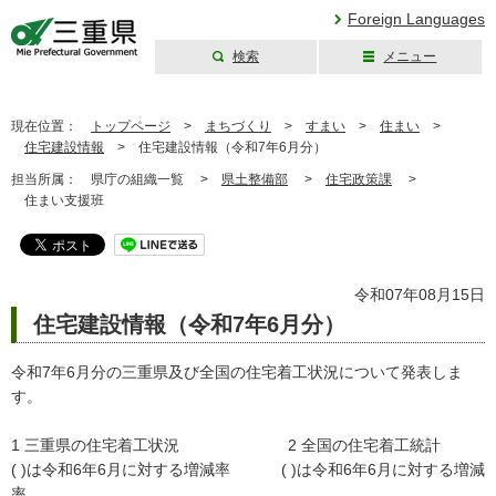
Foreign Languages
検索
メニュー
三重県公式ウェブ
サイト
現在位置：
トップページ
>
まちづくり
>
すまい
>
住まい
>
住宅建設情報
>
住宅建設情報（令和7年6月分）
担当所属：
県庁の組織一覧 >
県土整備部
>
住宅政策課
>
住まい支援班
令和07年08月15日
住宅建設情報（令和7年6月分）
令和7年6月分の三重県及び全国の住宅着工状況について発表しま
す。
1 三重県の住宅着工状況 2 全国の住宅着工統計
( )は令和6年6月に対する増減率 ( )は令和6年6月に対する増減
率