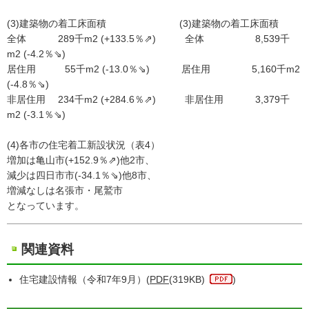
(3)建築物の着工床面積 (3)建築物の着工床面積
全体 289千m2 (+133.5％⇗) 全体 8,539千
m2 (-4.2％⇘)
居住用 55千m2 (-13.0％⇘) 居住用 5,160千m2
(-4.8％⇘)
非居住用 234千m2 (+284.6％⇗) 非居住用 3,379千
m2 (-3.1％⇘)
(4)各市の住宅着工新設状況（表4）
増加は亀山市(+152.9％⇗)他2市、
減少は四日市市(-34.1％⇘)他8市、
増減なしは名張市・尾鷲市
となっています。
関連資料
住宅建設情報（令和7年9月）(
PDF
(319KB)
)