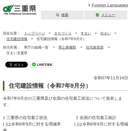
Foreign Languages
検索
メニュー
三重県公式ウェブ
サイト
現在位置：
トップページ
>
まちづくり
>
すまい
>
住まい
>
住宅建設情報
>
住宅建設情報（令和7年9月分）
担当所属：
県庁の組織一覧 >
県土整備部
>
住宅政策課
>
住まい支援班
令和07年11月14日
住宅建設情報（令和7年9月分）
令和7年9月分の三重県及び全国の住宅着工状況について発表しま
す。
1 三重県の住宅着工状況 2 全国の住宅着工統計
( )は令和6年9月に対する増減率 ( )は令和6年9月に対する増減
率