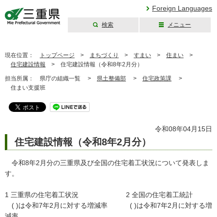
Foreign Languages
検索
メニュー
三重県公式ウェブ
サイト
現在位置：
トップページ
>
まちづくり
>
すまい
>
住まい
>
住宅建設情報
>
住宅建設情報（令和8年2月分）
担当所属：
県庁の組織一覧 >
県土整備部
>
住宅政策課
>
住まい支援班
令和08年04月15日
住宅建設情報（令和8年2月分）
令和8年2月分の三重県及び全国の住宅着工状況について発表しま
す。
1 三重県の住宅着工状況 2 全国の住宅着工統計
( )は令和7年2月に対する増減率 ( )は令和7年2月に対する増
減率