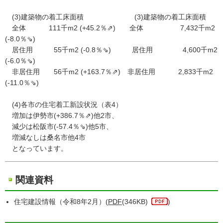
(3)建築物の着工床面積 (3)建築物の着工床面積
全体 111千m2 (+45.2％⇗) 全体 7,432千m2
(-8.0％⇘)
居住用 55千m2 (-0.8％⇘) 居住用 4,600千m2
(-6.0％⇘)
非居住用 56千m2 (+163.7％⇗) 非居住用 2,833千m2
(-11.0％⇘)
(4)各市の住宅着工新設状況（表4）
増加は伊勢市(+386.7％⇗)他2市、
減少は松阪市(-57.4％⇘)他5市、
増減なしは桑名市他4市
となっています。
関連資料
住宅建設情報（令和8年2月）(
PDF
(346KB)
)