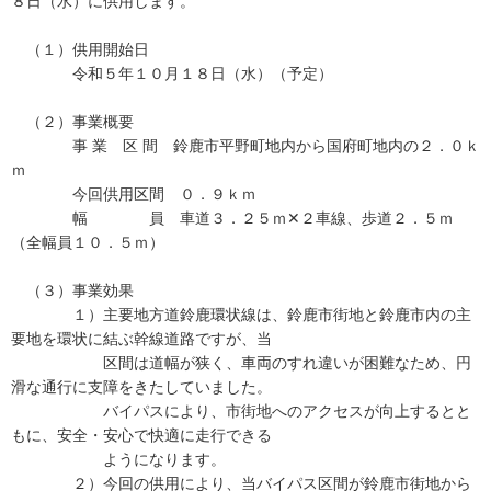
８日（水）に供用します。
（１）供用開始日
令和５年１０月１８日（水）（予定）
（２）事業概要
事 業 区 間 鈴鹿市平野町地内から国府町地内の２．０ｋ
ｍ
今回供用区間 ０．９ｋｍ
幅 員 車道３．２５ｍ✕２車線、歩道２．５ｍ
（全幅員１０．５ｍ）
（３）事業効果
１）主要地方道鈴鹿環状線は、鈴鹿市街地と鈴鹿市内の主
要地を環状に結ぶ幹線道路ですが、当
区間は道幅が狭く、車両のすれ違いが困難なため、円
滑な通行に支障をきたしていました。
バイパスにより、市街地へのアクセスが向上するとと
もに、安全・安心で快適に走行できる
ようになります。
２）今回の供用により、当バイパス区間が鈴鹿市街地から