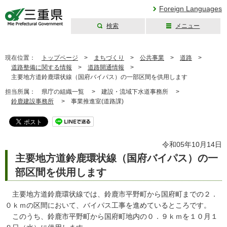
Foreign Languages
検索
メニュー
三重県公式ウェブ
サイト
現在位置：
トップページ
>
まちづくり
>
公共事業
>
道路
>
道路整備に関する情報
>
道路開通情報
>
主要地方道鈴鹿環状線（国府バイパス）の一部区間を供用します
担当所属：
県庁の組織一覧 >
建設・流域下水道事務所 >
鈴鹿建設事務所
>
事業推進室(道路課)
令和05年10月14日
主要地方道鈴鹿環状線（国府バイパス）の一
部区間を供用します
主要地方道鈴鹿環状線では、鈴鹿市平野町から国府町までの２．
０ｋｍの区間において、バイパス工事を進めているところです。
このうち、鈴鹿市平野町から国府町地内の０．９ｋｍを１０月１