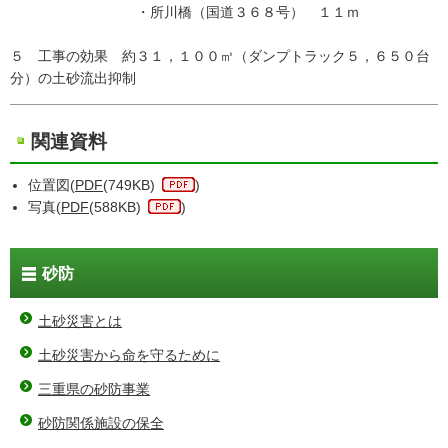
・所川橋（国道３６８号） １１ｍ
５ 工事の効果 約３１，１００㎥（ダンプトラック５，６５０台
分）の土砂流出抑制
関連資料
位置図(
PDF
(749KB)
)
写真(
PDF
(588KB)
)
砂防
土砂災害とは
土砂災害から命を守るために
三重県の砂防事業
砂防関係施設の保全