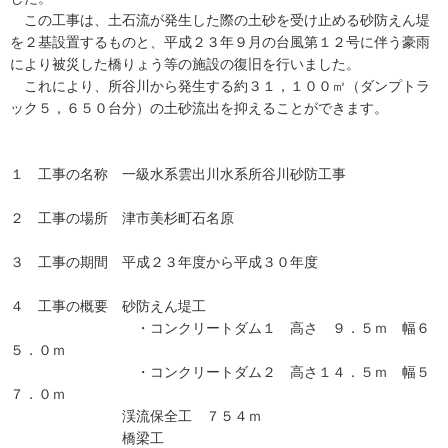
この工事は、土石流が発生した際の土砂を受け止める砂防えん堤
を２基設置するものと、平成２３年９月の台風第１２号に伴う豪雨
により被災した橋りょう等の施設の復旧を行いました。
これにより、所谷川から発生する約３１，１００㎥（ダンプトラ
ック５，６５０台分）の土砂流出を抑えることができます。
１ 工事の名称 一級水系雲出川水系所谷川砂防工事
２ 工事の場所 津市美杉町石名原
３ 工事の期間 平成２３年度から平成３０年度
４ 工事の概要 砂防えん堤工
・コンクリートダム１ 高さ ９．５ｍ 幅６
５．０ｍ
・コンクリートダム２ 高さ１４．５ｍ 幅５
７．０ｍ
渓流保全工 ７５４ｍ
橋梁工