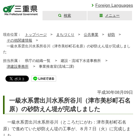
Foreign Languages
検索
メニュー
三重県公式ウェブ
サイト
現在位置：
トップページ
>
まちづくり
>
公共事業
>
砂防
>
その他関連情報
>
一級水系雲出川水系所谷川（津市美杉町石名原）の砂防えん堤が完成しまし
た
担当所属：
県庁の組織一覧 >
建設・流域下水道事務所 >
津建設事務所
>
事業推進室(流域二課)
平成30年08月09日
一級水系雲出川水系所谷川（津市美杉町石名
原）の砂防えん堤が完成しました
一級水系雲出川水系所谷川（ところだにがわ：津市美杉町石名
原）で進めていた砂防えん堤の工事が、８月７日（火）に完成しま
した。