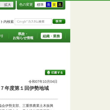
色の変更
拡大
標準
青
黄
黒
ト内検索
県政・
り
組織・業務
お知らせ情報
令和07年10月04日
和７年度第１回伊勢地域
印刷する
協会伊勢支部、三重県農業土木振興