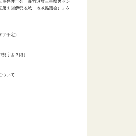
三重弁護士会、暴力追放三重県民セン
度第１回伊勢地域 地域協議会）」を
終了予定）
伊勢庁舎３階）
について