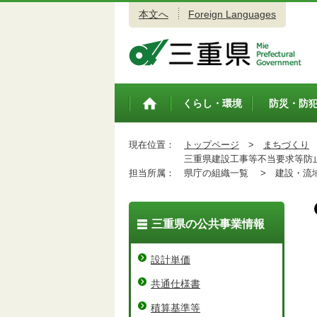
本文へ
Foreign Languages
三重県公式ウェブサイト
くらし・環境
防災・防
トップペ
ージ
現在位置：
トップページ
>
まちづくり
三重県建設工事等不当要求等防止
担当所属：
県庁の組織一覧 >
建設・流域
三重県の公共事業情報
設計単価
共通仕様書
積算基準等