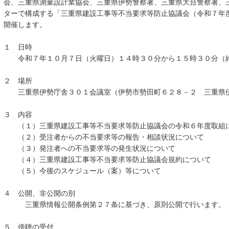
会、三重県測量設計業協会、三重県伊勢警察署、三重県大台警察署、
ターで構成する「三重県建設工事等不当要求等防止協議会（令和７年
開催します。
１ 日時
令和７年１０月７日（火曜日）１４時３０分から１５時３０分（
２ 場所
三重県伊勢庁舎３０１会議室（伊勢市勢田町６２８－２ 三重県
３ 内容
（１）三重県建設工事等不当要求等防止協議会の令和６年度取組
（２）受注者からの不当要求等の報告・相談状況について
（３）発注者への不当要求等の発生状況について
（４）三重県建設工事等不当要求等防止協議会規約について
（５）今後のスケジュール（案）等について
４ 公開、非公開の別
三重県情報公開条例第２７条に基づき、原則公開で行います。
５ 傍聴の受付