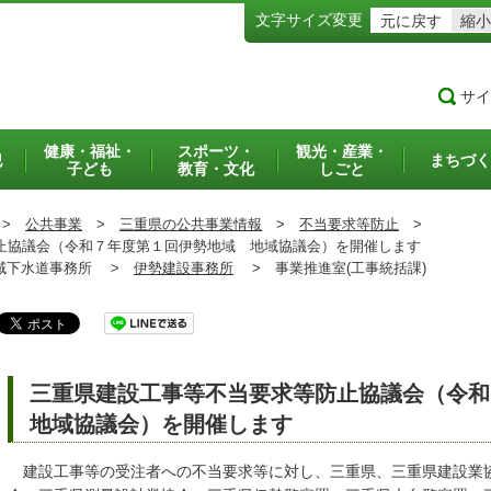
文字サイズ変更
元に戻す
縮小
サイ
健康・福祉・
スポーツ・
観光・産業・
犯
まちづく
子ども
教育・文化
しごと
>
公共事業
>
三重県の公共事業情報
>
不当要求等防止
>
協議会（令和７年度第１回伊勢地域 地域協議会）を開催します
下水道事務所 >
伊勢建設事務所
>
事業推進室(工事統括課)
三重県建設工事等不当要求等防止協議会（令
地域協議会）を開催します
建設工事等の受注者への不当要求等に対し、三重県、三重県建設業