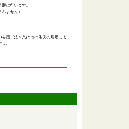
着順に行います。
含みません）
会議（法令又は他の条例の規定によ
する。