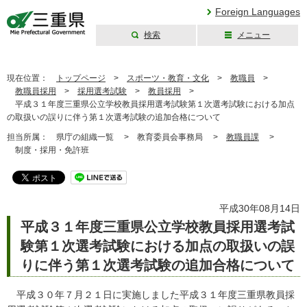
Foreign Languages
検索
メニュー
三重県公式ウェブ
サイト
現在位置：
トップページ
>
スポーツ・教育・文化
>
教職員
>
教職員採用
>
採用選考試験
>
教員採用
>
平成３１年度三重県公立学校教員採用選考試験第１次選考試験における加点
の取扱いの誤りに伴う第１次選考試験の追加合格について
担当所属：
県庁の組織一覧 >
教育委員会事務局 >
教職員課
>
制度・採用・免許班
平成30年08月14日
平成３１年度三重県公立学校教員採用選考試
験第１次選考試験における加点の取扱いの誤
りに伴う第１次選考試験の追加合格について
平成３０年７月２１日に実施しました平成３１年度三重県教員採