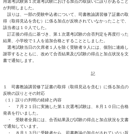
用選考試験第１次選考試験における加点の取扱いに誤りがあること
が判明しました。
誤りは、一部の受験申込者について、司書教諭講習修了証書の取
得（取得見込を含む）に係る加点が反映されていなかったことで、
該当者は１０人でした。
訂正後の得点に基づき、第１次選考試験の合否判定を再度行った
結果、小学校で１人を追加合格とすることとしました。
選考試験当日の欠席者１人を除く受験者９人には、個別に連絡し
謝罪するとともに、改めて合否結果及び試験の得点と加点状況を文
書で通知します。
記
１ 司書教諭講習修了証書の取得（取得見込を含む）に係る加点の
反映の誤りとその対応
（１）誤りの判明の経緯と内容
・ ７月２１日に実施した第１次選考試験は、８月１０日に合格
発表を行いました。
・ 受験者全員には、合否結果及び試験の得点と加点状況を文書
で通知しています。
・ ８月１３日に受験者から、司書教諭の加点がされていない旨