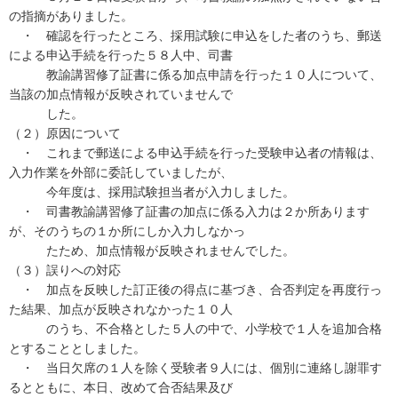
の指摘がありました。
・ 確認を行ったところ、採用試験に申込をした者のうち、郵送
による申込手続を行った５８人中、司書
教諭講習修了証書に係る加点申請を行った１０人について、
当該の加点情報が反映されていませんで
した。
（２）原因について
・ これまで郵送による申込手続を行った受験申込者の情報は、
入力作業を外部に委託していましたが、
今年度は、採用試験担当者が入力しました。
・ 司書教諭講習修了証書の加点に係る入力は２か所あります
が、そのうちの１か所にしか入力しなかっ
たため、加点情報が反映されませんでした。
（３）誤りへの対応
・ 加点を反映した訂正後の得点に基づき、合否判定を再度行っ
た結果、加点が反映されなかった１０人
のうち、不合格とした５人の中で、小学校で１人を追加合格
とすることとしました。
・ 当日欠席の１人を除く受験者９人には、個別に連絡し謝罪す
るとともに、本日、改めて合否結果及び