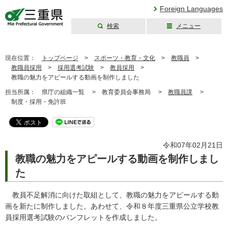
Foreign Languages
検索
メニュー
三重県公式ウェブ
サイト
現在位置：
トップページ
>
スポーツ・教育・文化
>
教職員
>
教職員採用
>
採用選考試験
>
教員採用
>
教職の魅力をアピールする動画を制作しました
担当所属：
県庁の組織一覧 >
教育委員会事務局 >
教職員課
>
制度・採用・免許班
令和07年02月21日
教職の魅力をアピールする動画を制作しまし
た
教員不足解消に向けた取組として、教職の魅力をアピールする動
画を新たに制作しました。あわせて、令和８年度三重県公立学校教
員採用選考試験のパンフレットを作成しました。