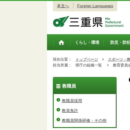
本文へ
Foreign Languages
三重県公式ウェブサイト
くらし・環境
防災・防
トップペ
ージ
現在位置：
トップページ
>
スポーツ・
担当所属：
県庁の組織一覧 >
教育委員会
教職員
教職員採用
教員免許
教職員関係研修・その他