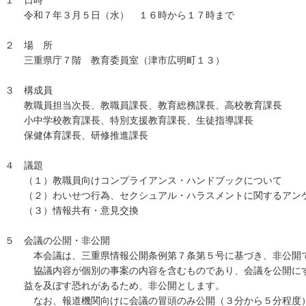
１ 日時
令和７年３月５日（水） １６時から１７時まで
２ 場 所
三重県庁７階 教育委員室（津市広明町１３）
３ 構成員
教職員担当次長、教職員課長、教育総務課長、高校教育課長
小中学校教育課長、特別支援教育課長、生徒指導課長
保健体育課長、研修推進課長
４ 議題
（１）教職員向けコンプライアンス・ハンドブックについて
（２）わいせつ行為、セクシュアル・ハラスメントに関するアン
（３）情報共有・意見交換
５ 会議の公開・非公開
本会議は、三重県情報公開条例第７条第５号に基づき、非公開
協議内容が個別の事案の内容を含むものであり、会議を公開にす
益を及ぼす恐れがあるため、非公開とします。
なお、報道機関向けに会議の冒頭のみ公開（３分から５分程度）