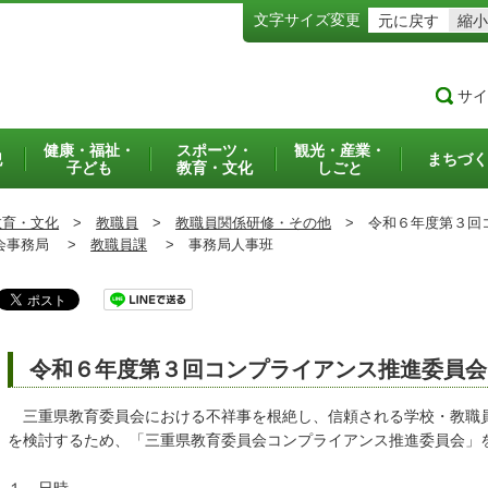
文字サイズ変更
元に戻す
縮小
サイ
健康・福祉・
スポーツ・
観光・産業・
犯
まちづく
子ども
教育・文化
しごと
教育・文化
>
教職員
>
教職員関係研修・その他
>
令和６年度第３回コ
事務局 >
教職員課
>
事務局人事班
令和６年度第３回コンプライアンス推進委員会
三重県教育委員会における不祥事を根絶し、信頼される学校・教職
を検討するため、「三重県教育委員会コンプライアンス推進委員会」