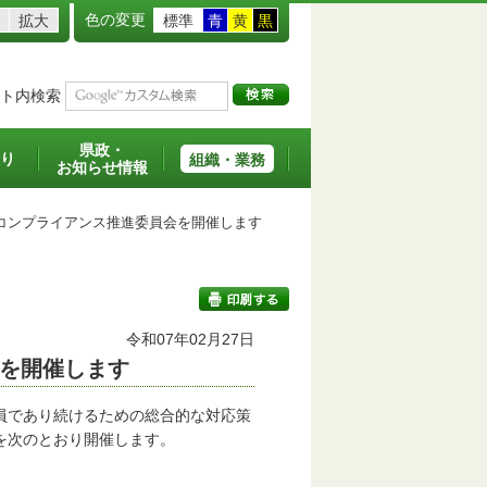
色の変更
拡大
標準
青
黄
黒
ト内検索
県政・
り
組織・業務
お知らせ情報
ンプライアンス推進委員会を開催します
令和07年02月27日
を開催します
印刷する
員であり続けるための総合的な対応策
を次のとおり開催します。