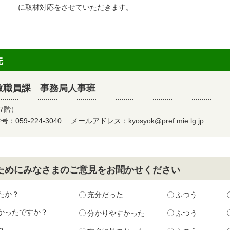
に取材対応をさせていただきます。
先
教職員課 事務局人事班
7階）
：059-224-3040
メールアドレス：
kyosyok@pref.mie.lg.jp
ためにみなさまのご意見をお聞かせください
たか？
充分だった
ふつう
かったですか？
分かりやすかった
ふつう