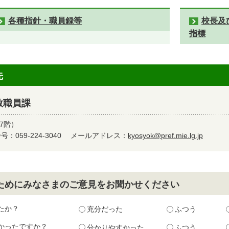
各種指針・職員録等
校長及
指標
先
教職員課
7階）
：059-224-3040
メールアドレス：
kyosyok@pref.mie.lg.jp
ためにみなさまのご意見をお聞かせください
たか？
充分だった
ふつう
かったですか？
分かりやすかった
ふつう