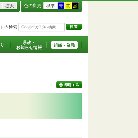
色の変更
拡大
標準
青
黄
黒
ト内検索
県政・
り
組織・業務
お知らせ情報
印刷する