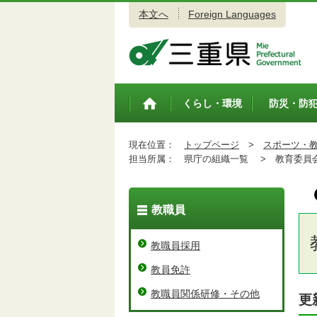
本文へ
Foreign Languages
三重県公式ウェブサイト
くらし・環境
防災・防
トップペ
ージ
現在位置：
トップページ
>
スポーツ・
担当所属：
県庁の組織一覧 >
教育委員会
教職員
教職員採用
教員免許
教職員関係研修・その他
更