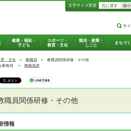
文字サイズ変更
元に戻す
縮小
サイ
健康・福祉・
スポーツ・
観光・産業・
犯
まちづく
子ども
教育・文化
しごと
教育・文化
>
教職員
>
教職員関係研修・その他
事務局 >
教職員課
教職員関係研修・その他
新情報