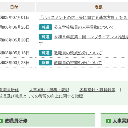
日付
表題
和08年07月01日
「ハラスメントの防止等に関する基本方針」を見
和08年06月26日
公立学校職員の人事異動について
令和８年度第１回コンプライアンス推進
和08年05月20日
す
和08年05月13日
教職員の懲戒処分について
和08年03月25日
教職員の懲戒処分について
教職員研修
人事異動・服務・表彰
各種指針・職員録等
校長及び教員としての資質の向上に関する指標
教職員研修
人事異