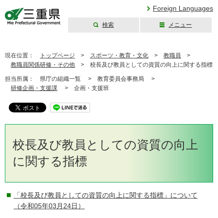
Foreign Languages
検索
メニュー
三重県公式ウェブ
サイト
現在位置：
トップページ
>
スポーツ・教育・文化
>
教職員
>
教職員関係研修・その他
>
校長及び教員としての資質の向上に関する指標
担当所属：
県庁の組織一覧 >
教育委員会事務局 >
研修企画・支援課
>
企画・支援班
校長及び教員としての資質の向上
に関する指標
「校長及び教員としての資質の向上に関する指標」について
（令和05年03月24日）