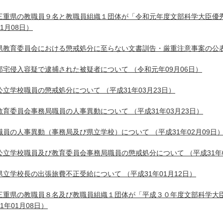
三重県の教職員９名と教職員組織１団体が「令和元年度文部科学大臣優
01月08日）
県教育委員会における懲戒処分に至らない文書訓告・厳重注意事案の公
邸宅侵入容疑で逮捕された被疑者について
（令和元年09月06日）
公立学校職員の懲戒処分について
（平成31年03月23日）
教育委員会事務局職員の人事異動について
（平成31年03月23日）
職員の人事異動（事務局及び県立学校）について
（平成31年02月09日
公立学校職員及び教育委員会事務局職員の懲戒処分について
（平成31年
県立学校長の出張旅費不正受給について
（平成31年01月12日）
三重県の教職員８名及び教職員組織１団体が「平成３０年度文部科学大
31年01月08日）