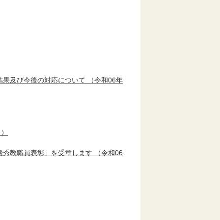
結果及び今後の対応について
（令和06年
日）
優秀教職員表彰」を受章します
（令和06