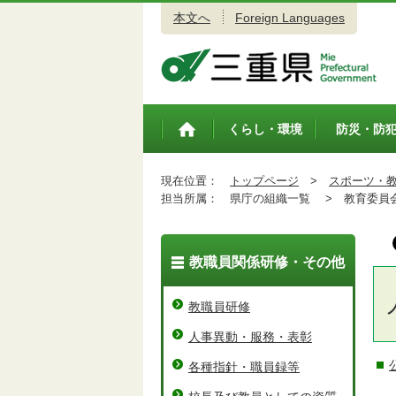
本文へ
Foreign Languages
三重県公式ウェブサイト
くらし・環境
防災・防
トップペ
ージ
現在位置：
トップページ
>
スポーツ・
担当所属：
県庁の組織一覧 >
教育委員会
教職員関係研修・その他
教職員研修
人事異動・服務・表彰
各種指針・職員録等