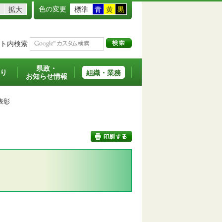
色の変更
拡大
標準
青
黄
黒
ト内検索
県政・
り
組織・業務
お知らせ情報
表彰
印刷する