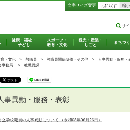
文字サイズ変更
元に戻す
縮小
サイ
健康・福祉・
スポーツ・
観光・産業・
犯
まちづく
子ども
教育・文化
しごと
教育・文化
>
教職員
>
教職員関係研修・その他
>
人事異動・服務・
事務局 >
教職員課
人事異動・服務・表彰
公立学校職員の人事異動について
（令和08年06月26日）