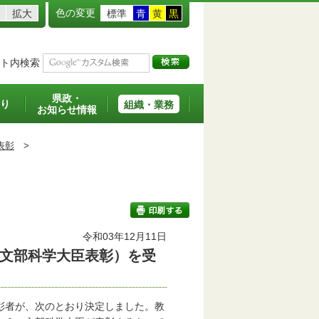
色の変更
拡大
標準
青
黄
黒
ト内検索
県政・
り
組織・業務
お知らせ情報
表彰
>
令和03年12月11日
文部科学大臣表彰）を受
印刷する
彰者が、次のとおり決定しました。教