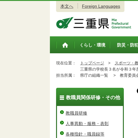
本文へ
Foreign Languages
三重県公式ウェブサイト
くらし・環境
防災・防
トップペ
ージ
現在位置：
トップページ
>
スポーツ・
三重県の学校長３名が令和３年度
担当所属：
県庁の組織一覧 >
教育委員会
教職員関係研修・その他
教職員研修
人事異動・服務・表彰
各種指針・職員録等