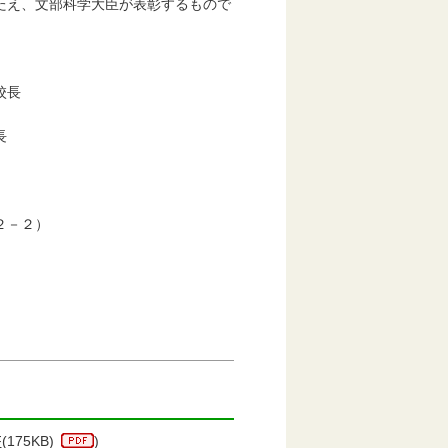
たえ、文部科学大臣が表彰するもので
校長
長
２－２）
F
(175KB)
)