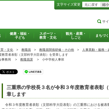
文字サイズ変更
元に戻す
縮小
サイ
健康・福祉・
スポーツ・
観光・産業・
犯
まちづく
子ども
教育・文化
しごと
教育・文化
>
教職員
>
教職員関係研修・その他
>
人事異動・服務・
教育者表彰（文部科学大臣表彰）を受章します
事務局 >
教職員課
>
小中学校人事班
三重県の学校長３名が令和３年度教育者表彰（
章します
令和３年度教育者表彰（文部科学大臣表彰）の三重県における被表