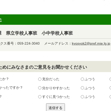
先
課 県立学校人事班 小中学校人事班
クス番号：059-224-3040
メールアドレス：
kyosyok2@pref.mie.lg.jp
ためにみなさまのご意見をお聞かせください
たか？
充分だった
ふつう
かったですか？
分かりやすかった
ふつう
？
すぐに見つかった
ふつう