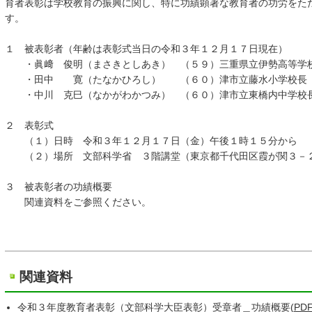
育者表彰は学校教育の振興に関し、特に功績顕著な教育者の功労をた
す。
１ 被表彰者（年齢は表彰式当日の令和３年１２月１７日現在）
・眞﨑 俊明（まさきとしあき） （５９）三重県立伊勢高等学
・田中 寛（たなかひろし） （６０）津市立藤水小学校長
・中川 克巳（なかがわかつみ） （６０）津市立東橋内中学校
２ 表彰式
（１）日時 令和３年１２月１７日（金）午後１時１５分から
（２）場所 文部科学省 ３階講堂（東京都千代田区霞が関３－
３ 被表彰者の功績概要
関連資料をご参照ください。
関連資料
令和３年度教育者表彰（文部科学大臣表彰）受章者＿功績概要(
PD