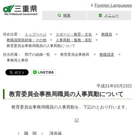
Foreign Languages
検索
メニュー
三重県公式ウェブ
サイト
現在位置：
トップページ
>
スポーツ・教育・文化
>
教職員
>
教職員関係研修・その他
>
人事異動・服務・表彰
>
教育委員会事務局職員の人事異動について
担当所属：
県庁の組織一覧 >
教育委員会事務局 >
教職員課
>
事務局人事班
平成31年03月23日
教育委員会事務局職員の人事異動について
教育委員会事務局職員の人事異動を、下記のとおり行います。
記
（ 職 階 ） 課長級