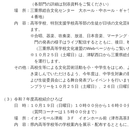
（各部門の詳細は別添資料をご覧ください）
場 所：三重県総合文化センター 大ホール・中ホール・ギャラ
４番地）
内 容：高等学校、特別支援学校高等部の生徒が日頃の文化芸術
ます。
※合唱、器楽、吹奏楽、放送、日本音楽、マーチング・バ
門の発表の様子はライブ配信するとともに、後日、映像
（三重県高等学校文化連盟のWebページからご覧いた
※１０月２５日（土曜日）は、津駅西口から三重県総合文
を運行します。
その他：高校生等による文化芸術活動を小・中学生をはじめ、よ
き楽しんでいただけるよう、今年度は、中学生対象の部門体
よび生徒委員会による舞台発表プレイベントを行います。
ンプラリーを１０月２５日（土曜日）、２６日（日曜日）
（３）令和７年度高校紹介ひろば
日 時：１０月１９日（日曜日）１０時００分から１６時００
（質問コーナーは１５時００分まで）
場 所：イオンモール津南 ３Ｆ イオンホール前（津市高茶屋
内 容：県内高等学校等の学校案内を展示・配布するとともに、