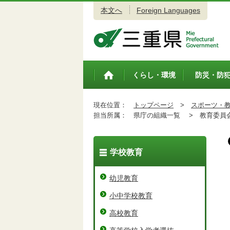
本文へ
Foreign Languages
三重県公式ウェブサイト
くらし・環境
防災・防
トップペ
ージ
現在位置：
トップページ
>
スポーツ・
担当所属：
県庁の組織一覧 >
教育委員会
学校教育
幼児教育
小中学校教育
高校教育