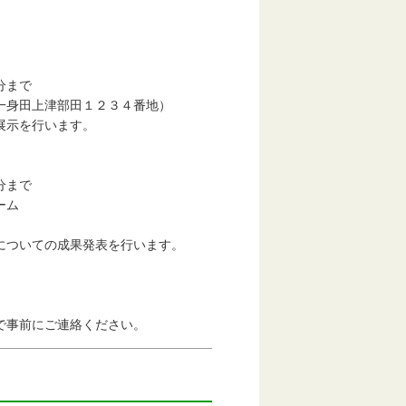
分まで
身田上津部田１２３４番地）
示を行います。
分まで
ーム
ついての成果発表を行います。
で事前にご連絡ください。