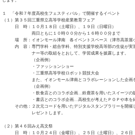
します。
１ 「令和７年度高校生フェスティバル」で開催するイベント
（１）第３５回三重県立高等学校産業教育フェア
日 時：１０月１８日（土曜日）、１９日（日曜日）
両日ともに１０時００分から１６時００分まで
場 所：イオンモール津南 各イベントスペース（津市高茶屋小
内 容：専門学科・総合学科、特別支援学校高等部の生徒が実習
ナー等の取組をとおして、学習成果を披露します。
（企画例）
・ファッションショー
・三重県高等学校ロボット競技大会
また、イオンモール津南とコラボレーションした企画を
（企画例）
・飲食店とのコラボ企画…鈴鹿茶を用いたスイーツの
・書店とのコラボ企画…高校生が考えたＰＯＰや本を紹介
その他：２次元コードを用いたデジタルスタンプラリーを開催し
レゼントします。
（２）第４６回みえ高文祭
日 時：１０月２４日（金曜日）、２５日（土曜日）、２６日