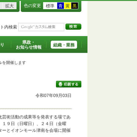
色の変更
拡大
標準
青
黄
黒
ト内検索
県政・
り
組織・業務
お知らせ情報
ルを開催します
令和07年09月03日
印刷する
化芸術活動の成果等を発表する場であ
、１９日（日曜日）、２４日（金曜
ターとイオンモール津南を会場に開催