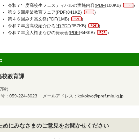
令和７年度高校生フェスティバルの実施内容(
PDF
(100KB)
)
第３５回産業教育フェア(
PDF
(841KB)
)
第４６回みえ高文祭(
PDF
(1MB)
)
令和７年度高校紹介ひろば(
PDF
(357KB)
)
令和７年度人権まなびの発表会(
PDF
(646KB)
)
先
高校教育課
7階）
：059-224-3023
メールアドレス：
kokokyo@pref.mie.lg.jp
ためにみなさまのご意見をお聞かせください