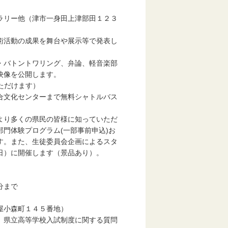
リー他（津市一身田上津部田１２３
活動の成果を舞台や展示等で発表し
トントワリング、弁論、軽音楽部
を公開します。
だけます）
化センターまで無料シャトルバス
り多くの県民の皆様に知っていただ
験プログラム(一部事前申込)お
また、生徒委員会企画によるスタ
に開催します（景品あり）。
分まで
小森町１４５番地）
県立高等学校入試制度に関する質問