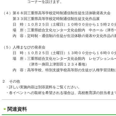
コーナーを設けます。
（４）第６８回三重県高等学校定時制通信制生徒生活体験発表大会
第３３回三重県高等学校定時制通信制生徒文化作品展
日 時：１０月２５日（土曜日）１０時００分から１５時２０
場 所：三重県総合文化センター文化会館内 中ホール（津市一
内 容：定時制・通信制の生徒が生活体験の発表や文化作品の展
（５）人権まなびの発表会
日 時：１０月２５日（土曜日）１３時００分から１６時００
場 所：三重県総合文化センター文化会館内 レセプションル
（津市一身田上津部田１２３４番地）
内 容：高等学校、特別支援学校高等部の生徒が人権学習活動に
２ その他
・詳しい実施内容は別添資料をご覧ください。
・各イベントへの取材を希望される場合は、高校教育課の担当者ま
関連資料