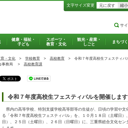
文字サイズ変更
元に戻す
縮小
サイ
健康・福祉・
スポーツ・
観光・産業・
犯
まちづく
子ども
教育・文化
しごと
教育・文化
>
学校教育
>
高校教育
>
令和７年度高校生フェスティバ
事務局 >
高校教育課
令和７年度高校生フェスティバルを開催します
県内の高等学校、特別支援学校高等部等の生徒が、日頃の学習や文
る「令和７年度高校生フェスティバル」を、１０月１８日（土曜日）
日）、２５日（土曜日）、２６日（日曜日）に、三重県総合文化セン