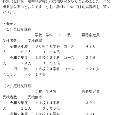
募集（全日制・定時制課程）の受検状況を取りまとめました。その
概要は以下のとおりです。なお、詳細については別添資料をご覧く
ださい。
＜概要＞
（１）全日制課程
学校、学科・コース数 再募集定員
受検者数 受検倍率
令和８年度 ３０校４６学科・コース ４７６
人 ６７人 ０．１４倍
令和７年度 １５校２２学科・コース ２５６
人 ７９人 ０．３１倍
増 減 １５校２４学科・コース ２２０人
△１２人 △０．１７倍
（２）定時制課程
学校、学科数 再募集定員
受検者数 受検倍率
令和８年度 １１校１４学科 ３９１
人 ２１人 ０．０５倍
令和７年度 １１校１６学科 ３９６