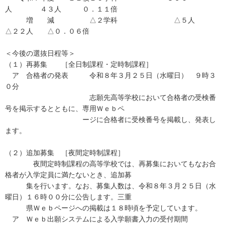
人 ４３人 ０．１１倍
増 減 △２学科 △５人
△２２人 △０．０６倍
＜今後の選抜日程等＞
（１）再募集 ［全日制課程・定時制課程］
ア 合格者の発表 令和８年３月２５日（水曜日） ９時３
０分
志願先高等学校において合格者の受検番
号を掲示するとともに、専用Ｗｅｂペ
ージに合格者に受検番号を掲載し、発表し
ます。
（２）追加募集 ［夜間定時制課程］
夜間定時制課程の高等学校では、再募集においてもなお合
格者が入学定員に満たないとき、追加募
集を行います。なお、募集人数は、令和８年３月２５日（水
曜日）１６時００分に公告します。三重
県Ｗｅｂページへの掲載は１８時頃を予定しています。
ア Ｗｅｂ出願システムによる入学願書入力の受付期間