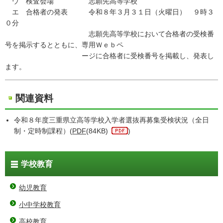
ウ 検査会場 志願先高等学校
エ 合格者の発表 令和８年３月３１日（火曜日） ９時３
０分
志願先高等学校において合格者の受検番
号を掲示するとともに、専用Ｗｅｂペ
ージに合格者に受検番号を掲載し、発表し
ます。
関連資料
令和８年度三重県立高等学校入学者選抜再募集受検状況（全日
制・定時制課程）(
PDF
(84KB)
)
学校教育
幼児教育
小中学校教育
高校教育