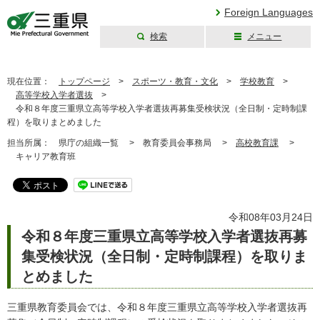
Foreign Languages
検索
メニュー
三重県公式ウェブ
サイト
現在位置：
トップページ
>
スポーツ・教育・文化
>
学校教育
>
高等学校入学者選抜
>
令和８年度三重県立高等学校入学者選抜再募集受検状況（全日制・定時制課
程）を取りまとめました
担当所属：
県庁の組織一覧 >
教育委員会事務局 >
高校教育課
>
キャリア教育班
令和08年03月24日
令和８年度三重県立高等学校入学者選抜再募
集受検状況（全日制・定時制課程）を取りま
とめました
三重県教育委員会では、令和８年度三重県立高等学校入学者選抜再