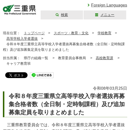
Foreign Languages
検索
メニュー
三重県公式ウェブ
サイト
現在位置：
トップページ
>
スポーツ・教育・文化
>
学校教育
>
高等学校入学者選抜
>
令和８年度三重県立高等学校入学者選抜再募集合格者数（全日制・定時制課
程）及び追加募集定員を取りまとめました
担当所属：
県庁の組織一覧 >
教育委員会事務局 >
高校教育課
>
キャリア教育班
令和08年03月25日
令和８年度三重県立高等学校入学者選抜再募
集合格者数（全日制・定時制課程）及び追加
募集定員を取りまとめました
三重県教育委員会では、令和８年度三重県立高等学校入学者選抜