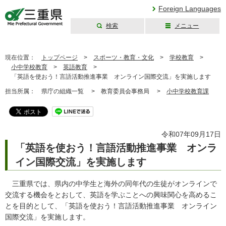
Foreign Languages
検索
メニュー
三重県公式ウェブ
サイト
現在位置：
トップページ
>
スポーツ・教育・文化
>
学校教育
>
小中学校教育
>
英語教育
>
「英語を使おう！言語活動推進事業 オンライン国際交流」を実施します
担当所属：
県庁の組織一覧 >
教育委員会事務局 >
小中学校教育課
令和07年09月17日
「英語を使おう！言語活動推進事業 オンラ
イン国際交流」を実施します
三重県では、県内の中学生と海外の同年代の生徒がオンラインで
交流する機会をとおして、英語を学ぶことへの興味関心を高めるこ
とを目的として、「英語を使おう！言語活動推進事業 オンライン
国際交流」を実施します。