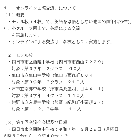
１ 「オンライン国際交流」について
（１）概要
・モデル校（４校）で、英語を母語としない他国の同年代の生徒
と、小グループ同士で、英語による交流
を実施します。
・オンラインによる交流は、各校とも２回実施します。
（２）モデル校
・四日市市立西陵中学校（四日市市西山７２２９）
対象：第３学年 ２クラス ６０人
・亀山市立亀山中学校（亀山市西丸町５６４）
対象：第３学年 ６クラス ２１０人
・津市立南郊中学校（津市高茶屋四丁目４４－１）
対象：第３学年 ４クラス １４０人
・熊野市立入鹿中学校（熊野市紀和町小栗須２７）
対象：第１、２、３学年 １１人
（３）第１回交流会会場及び日程
・四日市市立西陵中学校：令和７年 ９月２９日（月曜日）
８時５０分から ９時４０分まで