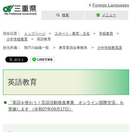
Foreign Languages
検索
メニュー
三重県公式ウェブ
サイト
現在位置：
トップページ
>
スポーツ・教育・文化
>
学校教育
>
小中学校教育
>
英語教育
担当所属：
県庁の組織一覧 >
教育委員会事務局 >
小中学校教育課
英語教育
「英語を使おう！言語活動推進事業 オンライン国際交流」を
実施します
（令和07年09月17日）