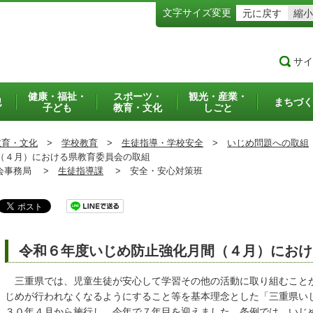
文字サイズ変更
元に戻す
縮小
サイ
健康・福祉・
スポーツ・
観光・産業・
犯
まちづく
子ども
教育・文化
しごと
教育・文化
>
学校教育
>
生徒指導・学校安全
>
いじめ問題への取組
（４月）における県教育委員会の取組
事務局 >
生徒指導課
>
安全・安心対策班
令和６年度いじめ防止強化月間（４月）におけ
三重県では、児童生徒が安心して学習その他の活動に取り組むこと
じめが行われなくなるようにすること等を基本理念とした「三重県い
３０年４月から施行し、今年で７年目を迎えました。条例では、いじ