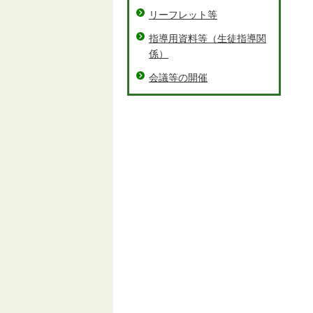
リーフレット等
指導用資料等（生徒指導関
係）
会議等の開催