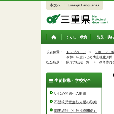
本文へ
Foreign Languages
三重県公式ウェブサイト
くらし・環境
防災・防
トップペ
ージ
現在位置：
トップページ
>
スポーツ・
令和６年度いじめ防止強化月間
担当所属：
県庁の組織一覧 >
教育委員会
生徒指導・学校安全
いじめ問題への取組
不登校児童生徒支援の取組
調査統計（生徒指導関係）