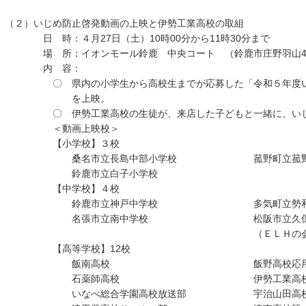
（２）いじめ防止啓発動画の上映と伊勢工業高校の取組
日 時：４月27日（土）10時00分から11時30分まで
場 所：イオンモール鈴鹿 中央コート （鈴鹿市庄野羽山4丁
内 容：
〇 県内の小学生から高校生までが応募した「令和５年度いじ
を上映。
〇 伊勢工業高校の生徒が、来店した子どもと一緒に、いじめ
＜動画上映校＞
【小学校】３校
桑名市立長島中部小学校 菰野町立菰野
鈴鹿市立白子小学校
【中学校】４校
鈴鹿市立神戸中学校 多気町立勢和中
名張市立南中学校 松阪市立久保中学校校
（ＥＬＨの会
【高等学校】12校
飯南高校 飯野高校応用デザ
石薬師高校 伊勢工業高校サッ
いなべ総合学園高校放送部 宇治山田高