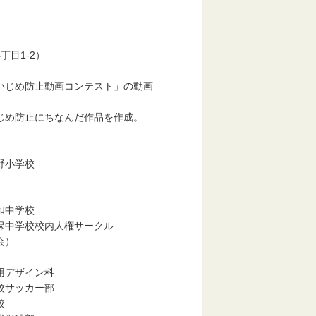
目1-2）
め防止動画コンテスト」の動画
防止にちなんだ作品を作成。
小学校
学校
内人権サークル
）
イン科
カー部
校