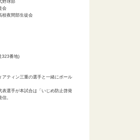
球部
徒会
間部生徒会
23番地)
アティン三重の選手と一緒にボール
表選手が本試合は「いじめ防止啓発
発信。