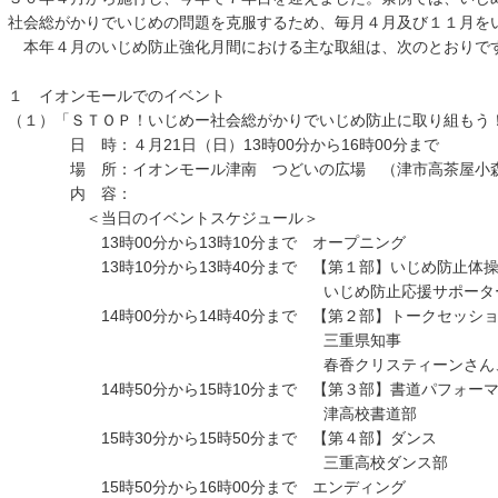
社会総がかりでいじめの問題を克服するため、毎月４月及び１１月を
本年４月のいじめ防止強化月間における主な取組は、次のとおりで
１ イオンモールでのイベント
（１）「ＳＴＯＰ！いじめー社会総がかりでいじめ防止に取り組もう
日 時：４月21日（日）13時00分から16時00分まで
場 所：イオンモール津南 つどいの広場 （津市高茶屋小森町
内 容：
＜当日のイベントスケジュール＞
13時00分から13時10分まで オープニング
13時10分から13時40分まで 【第１部】いじめ防止体操
いじめ防止応援サポーター 社会福祉
14時00分から14時40分まで 【第２部】トークセッショ
三重県知事
春香クリスティーンさん、志村
14時50分から15時10分まで 【第３部】書道パフォーマ
津高校書道部
15時30分から15時50分まで 【第４部】ダンス
三重高校ダンス部
15時50分から16時00分まで エンディング