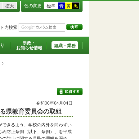
色の変更
拡大
標準
青
黄
黒
ト内検索
県政・
り
組織・業務
お知らせ情報
>
令和06年04月04日
る県教育委員会の取組
印刷する
ができるよう、学校の内外を問わずい
じめ防止条例（以下、条例）」を平成
めの防止に関する県民の理解を深め、