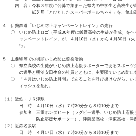
内 容：令和３年度に公募で集まった県内の中学生と高校生が創
紙芝居「とびだしたスーパーボールちゃん」を、亀山高校
４ 伊勢鉄道「いじめ防止キャンペーントレイン」の走行
〇 いじめ防止ロゴ（平成30年度に飯野高校の生徒が作成）をヘ
ャンペーントレイン」が、４月10日（水）から４月30日（火
行。
５ 主要駅等での街頭いじめ防止啓発活動
〇 県立高校の生徒がいじめ防止応援サポーターであるスポーツク
の選手と明治安田生命の社員とともに、主要駅でいじめ防止
〇 「４月はいじめ防止月間」であることを呼び掛けながら、いじ
ィッシュを配付。
（１）近鉄・ＪＲ津駅
日 時：４月10日（水）７時30分から８時10分まで
参加者：三重ホンダヒート（ラグビー選手、いじめ防止応援サ
防止応援サポーター）、津商業高校・津東高校・津西
（２）近鉄名張駅
日 時：４月17日（水）７時30分から８時10分まで