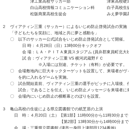
津工業高校サッカー部 津東高校硬式野
白山高校情報コミュニケーション科 白子高校生
松阪商業高校生徒会 みえ夢学園高校夜
２ ヴィアティン三重（サッカー）によるいじめ防止啓発試合の実施
「子どもたちを笑顔に、地域と共に夢と感動を」
〇 以下のサッカー公式試合をいじめ防止啓発試合として開催。
日 時：４月28日（日）13時00分キックオフ
会 場：ＬＡ・ＰＩＴＡ東員スタジアム (員弁郡東員町北大社3
試 合：ヴィアティン三重 VS 横河武蔵野ＦＣ
※入場には別途、チケット（有料）が必要です。
〇 会場敷地内に巨大キックターゲットを設置して、来場者がヴィ
を的に入れるゲームを実施。
〇 試合開始直前、ヴィアティン三重の選手がピッチに入場後、代
試合」であることを伝え、いじめ防止メッセージを来場者に
〇 会場内にいじめ防止の横断幕とのぼりを設置。
３ 亀山高校の生徒による県立図書館での紙芝居の上演
日 時：４月20日（土）【第1部】11時00分から11時30分まで
【第2部】13時30分から14時00分まで
会 場：三重県立図書館 (津市一身田上津部田1234番地)