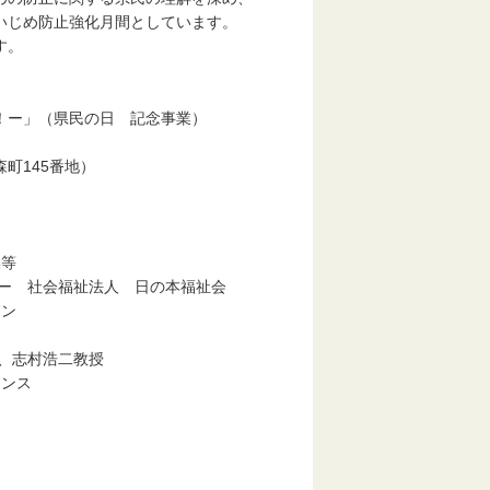
いじめ防止強化月間としています。
す。
！ー」（県民の日 記念事業）
145番地）
等
法人 日の本福祉会
ン
浩二教授
ンス