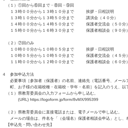
（１）①回から⑥回まで・⑧回・⑨回
１３時００分から１３時１０分まで 挨拶・日程説明
１３時１０分から１３時５０分まで 講演会（４０分）
１４時００分から１４時５０分まで 保護者交流会（５０分
１５時００分から１６時３０分まで 保護者相談会（９０分
（２）⑦回のみ
１０時００分から１０時０５分まで 挨拶・日程説明
１０時０５分から１０時５０分まで 保護者交流会（４５分
１１時００分から１２時００分まで 保護者相談会（６０分
４ 参加申込方法
必要事項［参加者（保護者）の名前、連絡先（電話番号、メールア
町、お子様の在籍校種・在籍校・学年・名前］を記入のうえ、以下
（１）県教育委員会の入力フォームから申し込む。
(URL) https://logoform.jp/form/8vMX/995399
（２）県教育委員会に直接電話または、電子メールで申し込む。
メールの場合は、件名を「（会場名）保護者相談会申込」とし、本
【申込先・問い合わせ先】