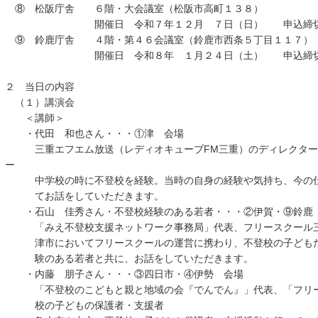
⑧ 松阪庁舎 ６階・大会議室（松阪市高町１３８）
開催日 令和７年１２月 ７日（日） 申込締切１
⑨ 鈴鹿庁舎 ４階・第４６会議室（鈴鹿市西条５丁目１１７）
開催日 令和８年 １月２４日（土） 申込締切 
２ 当日の内容
（１）講演会
＜講師＞
・代田 和也さん・・・①津 会場
三重エフエム放送（レディオキューブFM三重）のディレクター
ー
中学校の時に不登校を経験。当時の自身の経験や気持ち、今の仕
てお話をしていただきます。
・石山 佳秀さん・不登校経験のある若者・・・②伊賀・⑨鈴鹿
「みえ不登校支援ネットワーク事務局」代表、フリースクール三
津市においてフリースクールの運営に携わり、不登校の子どもた
験のある若者と共に、お話をしていただきます。
・内藤 朋子さん・・・③四日市・④伊勢 会場
「不登校のこどもと親と地域の会『でんでん』」代表、「フリー
校の子どもの保護者・支援者