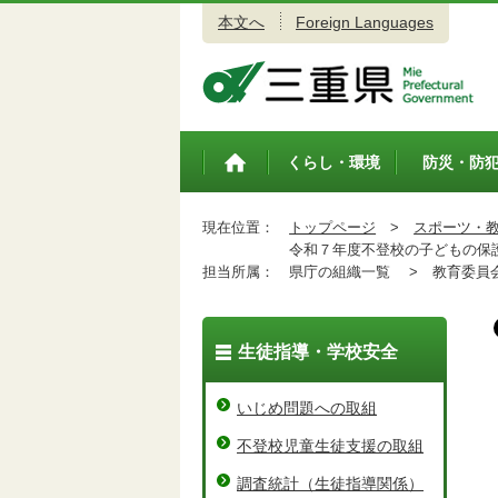
本文へ
Foreign Languages
三重県公式ウェブサイト
くらし・環境
防災・防
トップペ
ージ
現在位置：
トップページ
>
スポーツ・
令和７年度不登校の子どもの保
担当所属：
県庁の組織一覧 >
教育委員会
生徒指導・学校安全
いじめ問題への取組
不登校児童生徒支援の取組
調査統計（生徒指導関係）