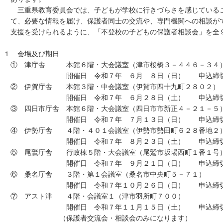
三重県教育委員会では、子どもが学校に行きづらさを感じているこ
て、必要な情報を届け、保護者同士の交流や、専門機関への相談が
支援を受けられるように、「不登校の子どもの保護者相談会」を全
１ 会場及び期日
① 津庁舎 本館６階・大会議室（津市桜橋３－４４６－３４
開催日 令和７年 ６月 ８日（日） 申込締切 
② 伊賀庁舎 本館３階・中会議室（伊賀市四十九町２８０２）
開催日 令和７年 ６月２８日（土） 申込締切 
③ 四日市庁舎 本館６階・大会議室（四日市市新正４－２１－５
開催日 令和７年 ７月１３日（日） 申込締切 
④ 伊勢庁舎 ４階・４０１会議室（伊勢市勢田町６２８番地２
開催日 令和７年 ８月２３日（土） 申込締切 
⑤ 尾鷲庁舎 行政棟５階・大会議室（尾鷲市坂場西町１番１号
開催日 令和７年 ９月２１日（日） 申込締切 
⑥ 桑名庁舎 ３階・第１会議室（桑名市中央町５－７１）
開催日 令和７年１０月２６日（日） 申込締切１
⑦ アスト津 ４階・会議室１（津市羽所町７００）
開催日 令和７年１１月１５日（土） 申込締切１
（保護者交流会・相談会のみになります）