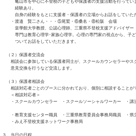
亀山市を中心に不登校の子どもや保護者の支援活動を行っていま
経験あり。
自身の経験をもとに支援者・保護者の立場からお話をしていた
・渡邉 賢二さん・・・⑤尾鷲・⑥桑名・⑧松阪 会場
皇學館大学教授、公認心理師、三重県不登校支援アドバイザー
専門は教育心理学･家族心理学。心理の専門家の視点から、子ど
ついてお話をしていただきます。
（２）保護者交流会
相談会に参加している保護者同士が、スクールカウンセラーやスク
意見交換を行うなど交流します。
（３）保護者相談会
相談対応者ごとのブースに分かれており、個別に相談することが
＜相談対応者＞
・スクールカウンセラー ・スクールソーシャ
・教育支援センター職員 ・三重県教育委員会事務局職員 ・県立
・みえ不登校支援ネットワーク事務局
３ 当日の日程