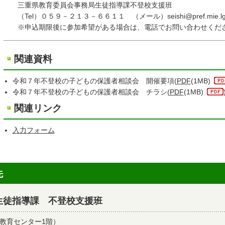
三重県教育委員会事務局生徒指導課不登校支援班
（Tel）０５９－２１３－６６１１ （メール）seishi@pref.mie.lg.
※申込期限後に参加希望がある場合は、電話でお問い合わせくだ
関連資料
令和７年不登校の子どもの保護者相談会 開催要項(
PDF
(1MB)
令和７年不登校の子どもの保護者相談会 チラシ(
PDF
(1MB)
関連リンク
入力フォーム
先
生徒指導課 不登校支援班
合教育センター1階）