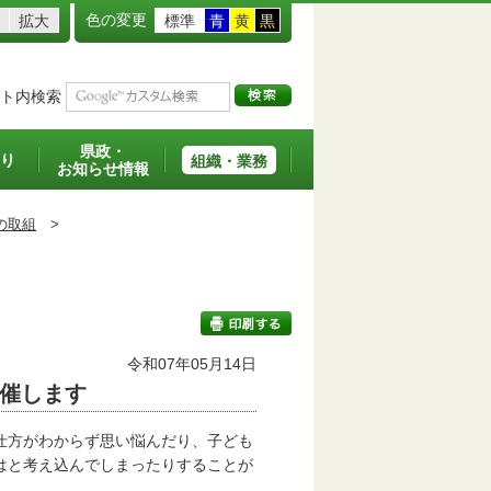
色の変更
拡大
標準
青
黄
黒
ト内検索
県政・
り
組織・業務
お知らせ情報
の取組
>
令和07年05月14日
催します
印刷する
方がわからず思い悩んだり、子ども
はと考え込んでしまったりすることが