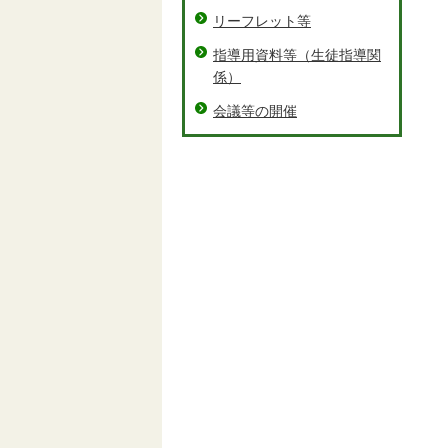
リーフレット等
指導用資料等（生徒指導関
係）
会議等の開催