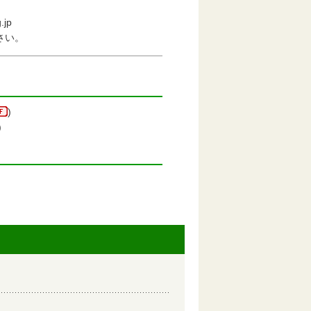
jp
さい。
)
)