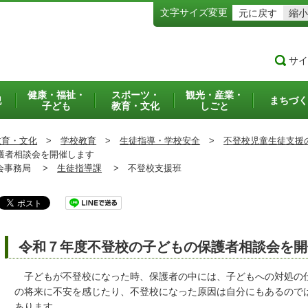
文字サイズ変更
元に戻す
縮小
サイ
健康・福祉・
スポーツ・
観光・産業・
犯
まちづく
子ども
教育・文化
しごと
教育・文化
>
学校教育
>
生徒指導・学校安全
>
不登校児童生徒支援
護者相談会を開催します
事務局 >
生徒指導課
>
不登校支援班
令和７年度不登校の子どもの保護者相談会を開
子どもが不登校になった時、保護者の中には、子どもへの対処の仕
の将来に不安を感じたり、不登校になった原因は自分にもあるので
あります。