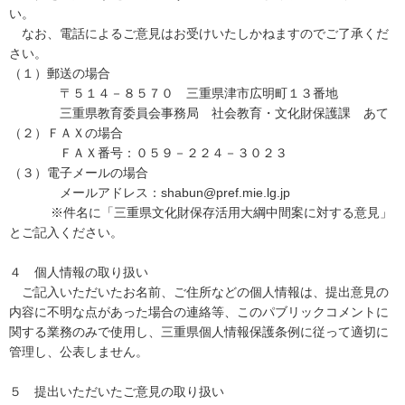
い。
なお、電話によるご意見はお受けいたしかねますのでご了承くだ
さい。
（１）郵送の場合
〒５１４－８５７０ 三重県津市広明町１３番地
三重県教育委員会事務局 社会教育・文化財保護課 あて
（２）ＦＡＸの場合
ＦＡＸ番号：０５９－２２４－３０２３
（３）電子メールの場合
メールアドレス：shabun@pref.mie.lg.jp
※件名に「三重県文化財保存活用大綱中間案に対する意見」
とご記入ください。
４ 個人情報の取り扱い
ご記入いただいたお名前、ご住所などの個人情報は、提出意見の
内容に不明な点があった場合の連絡等、このパブリックコメントに
関する業務のみで使用し、三重県個人情報保護条例に従って適切に
管理し、公表しません。
５ 提出いただいたご意見の取り扱い