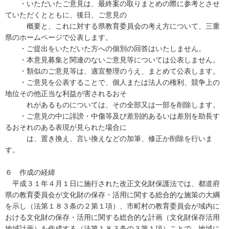
・いただいたご意見は、最終案の取りまとめの際に参考とさせ
ていただくとともに、後日、ご意見の
概要と、これに対する県教育委員会の考え方について、三重
県のホームページで公表します。
・ご提出をいただいた方への個別の回答はいたしません。
・本意見募集と関連のないご意見等については公表しません。
・類似のご意見等は、適宜整理のうえ、まとめて公表します。
・ご意見を公表することで、個人または法人の権利、競争上の
地位その他正当な利益が害されるおそ
れがあるものについては、その全部又は一部を削除します。
・ご意見の中に誹謗・中傷等及び差別的あるいは差別を助長す
るおそれのある表現が見られた場合に
は、置き換え、言い換えなどの加筆、修正か削除を行いま
す。
６ 作成の経緯
平成３１年４月１日に施行された改正文化財保護法では、都道府
県の教育委員会が文化財の保存・活用に関する総合的な施策の大綱
を示し（法第１８３条の２第１項）、市町村の教育委員会が域内に
おける文化財の保存・活用に関する総合的な計画（文化財保存活用
地域計画）を作成する（法第１８３条の３第１項）ことで、地域に