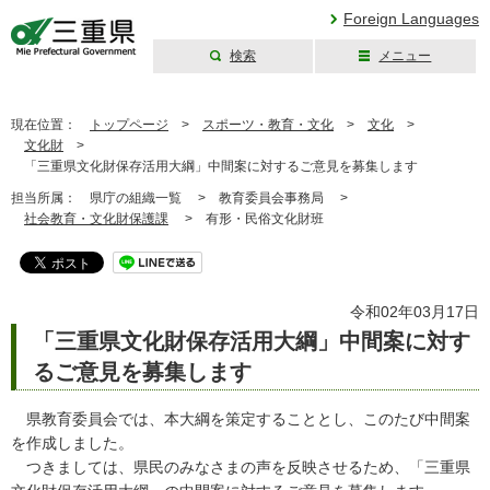
Foreign Languages
検索
メニュー
三重県公式ウェブ
サイト
現在位置：
トップページ
>
スポーツ・教育・文化
>
文化
>
文化財
>
「三重県文化財保存活用大綱」中間案に対するご意見を募集します
担当所属：
県庁の組織一覧 >
教育委員会事務局 >
社会教育・文化財保護課
>
有形・民俗文化財班
令和02年03月17日
「三重県文化財保存活用大綱」中間案に対す
るご意見を募集します
県教育委員会では、本大綱を策定することとし、このたび中間案
を作成しました。
つきましては、県民のみなさまの声を反映させるため、「三重県