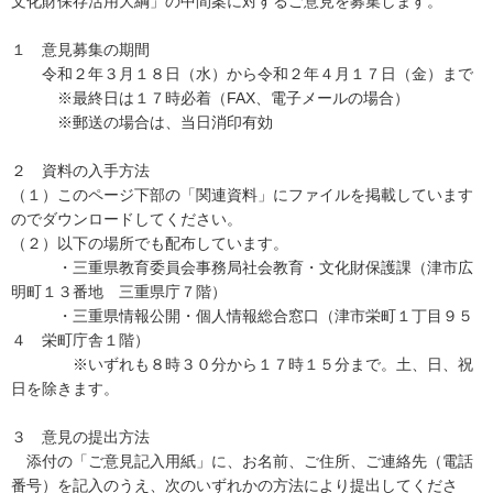
文化財保存活用大綱」の中間案に対するご意見を募集します。
１ 意見募集の期間
令和２年３月１８日（水）から令和２年４月１７日（金）まで
※最終日は１７時必着（FAX、電子メールの場合）
※郵送の場合は、当日消印有効
２ 資料の入手方法
（１）このページ下部の「関連資料」にファイルを掲載しています
のでダウンロードしてください。
（２）以下の場所でも配布しています。
・三重県教育委員会事務局社会教育・文化財保護課（津市広
明町１３番地 三重県庁７階）
・三重県情報公開・個人情報総合窓口（津市栄町１丁目９５
４ 栄町庁舎１階）
※いずれも８時３０分から１７時１５分まで。土、日、祝
日を除きます。
３ 意見の提出方法
添付の「ご意見記入用紙」に、お名前、ご住所、ご連絡先（電話
番号）を記入のうえ、次のいずれかの方法により提出してくださ