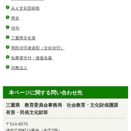
みえ文化芸術祭
県史
俳句
三重県文化賞
県民功労者表彰（文化功労）
知事賞交付・後援名義
宗教法人
本ページに関する問い合わせ先
三重県 教育委員会事務局 社会教育・文化財保護課
有形・民俗文化財班
〒514-8570
津市広明町13番地（本庁7階）