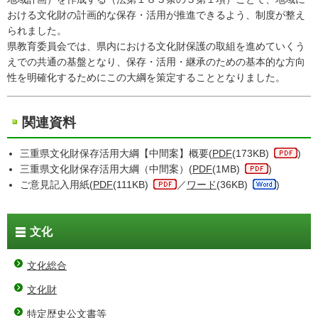
おける文化財の計画的な保存・活用が推進できるよう、制度が整え
られました。
県教育委員会では、県内における文化財保護の取組を進めていくう
えでの共通の基盤となり、保存・活用・継承のための基本的な方向
性を明確化するためにこの大綱を策定することとなりました。
関連資料
三重県文化財保存活用大綱【中間案】概要(
PDF
(173KB)
)
三重県文化財保存活用大綱（中間案）(
PDF
(1MB)
)
ご意見記入用紙(
PDF
(111KB)
／
ワード
(36KB)
)
文化
文化総合
文化財
特定歴史公文書等