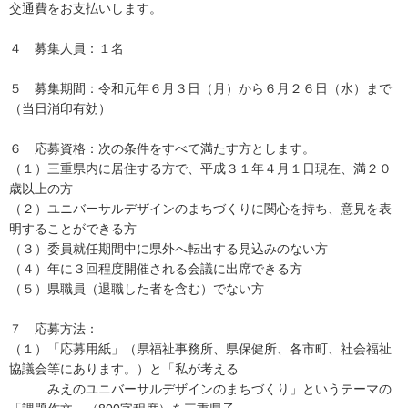
交通費をお支払いします。
４ 募集人員：１名
５ 募集期間：令和元年６月３日（月）から６月２６日（水）まで
（当日消印有効）
６ 応募資格：次の条件をすべて満たす方とします。
（１）三重県内に居住する方で、平成３１年４月１日現在、満２０
歳以上の方
（２）ユニバーサルデザインのまちづくりに関心を持ち、意見を表
明することができる方
（３）委員就任期間中に県外へ転出する見込みのない方
（４）年に３回程度開催される会議に出席できる方
（５）県職員（退職した者を含む）でない方
７ 応募方法：
（１）「応募用紙」（県福祉事務所、県保健所、各市町、社会福祉
協議会等にあります。）と「私が考える
みえのユニバーサルデザインのまちづくり」というテーマの