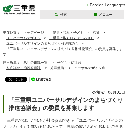
Foreign Languages
検索
メニュー
三重県公式ウェブ
サイト
現在位置：
トップページ
>
健康・福祉・子ども
>
福祉
>
ユニバーサルデザイン
>
三重県で取り組んでいるＵＤ
>
ユニバーサルデザインのまちづくり推進協議会
>
「三重県ユニバーサルデザインのまちづくり推進協議会」の委員を募集しま
す
担当所属：
県庁の組織一覧 >
子ども・福祉部 >
家庭福祉・施設整備課
>
施設整備・ユニバーサルデザイン班
令和元年06月01日
「三重県ユニバーサルデザインのまちづくり
推進協議会」の委員を募集します
三重県では、だれもが社会参加できる「ユニバーサルデザインの
まちづくり」を進めるにあたって、県民の皆さんから幅広いご意見