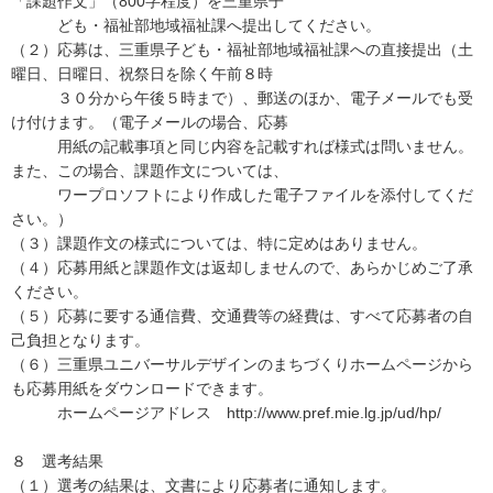
「課題作文」（800字程度）を三重県子
ども・福祉部地域福祉課へ提出してください。
（２）応募は、三重県子ども・福祉部地域福祉課への直接提出（土
曜日、日曜日、祝祭日を除く午前８時
３０分から午後５時まで）、郵送のほか、電子メールでも受
け付けます。（電子メールの場合、応募
用紙の記載事項と同じ内容を記載すれば様式は問いません。
また、この場合、課題作文については、
ワープロソフトにより作成した電子ファイルを添付してくだ
さい。）
（３）課題作文の様式については、特に定めはありません。
（４）応募用紙と課題作文は返却しませんので、あらかじめご了承
ください。
（５）応募に要する通信費、交通費等の経費は、すべて応募者の自
己負担となります。
（６）三重県ユニバーサルデザインのまちづくりホームページから
も応募用紙をダウンロードできます。
ホームページアドレス http://www.pref.mie.lg.jp/ud/hp/
８ 選考結果
（１）選考の結果は、文書により応募者に通知します。