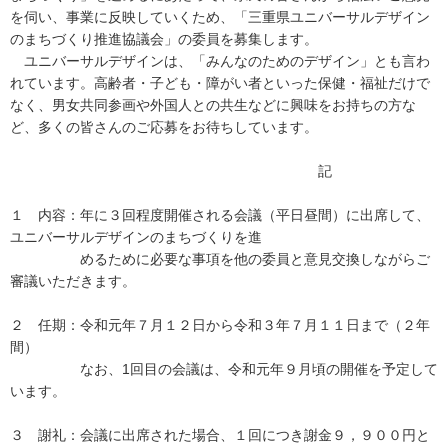
を伺い、事業に反映していくため、「三重県ユニバーサルデザイン
のまちづくり推進協議会」の委員を募集します。
ユニバーサルデザインは、「みんなのためのデザイン」とも言わ
れています。高齢者・子ども・障がい者といった保健・福祉だけで
なく、男女共同参画や外国人との共生などに興味をお持ちの方な
ど、多くの皆さんのご応募をお待ちしています。
記
１ 内容：年に３回程度開催される会議（平日昼間）に出席して、
ユニバーサルデザインのまちづくりを進
めるために必要な事項を他の委員と意見交換しながらご
審議いただきます。
２ 任期：令和元年７月１２日から令和３年７月１１日まで（２年
間）
なお、1回目の会議は、令和元年９月頃の開催を予定して
います。
３ 謝礼：会議に出席された場合、１回につき謝金９，９００円と