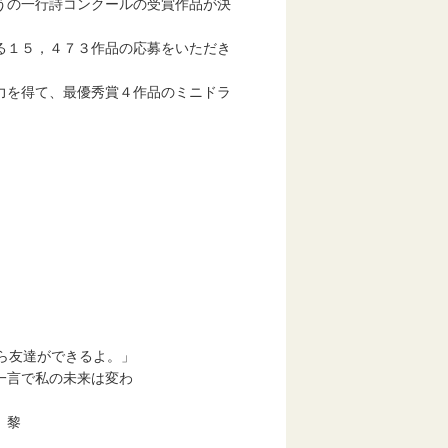
うの一行詩コンクールの受賞作品が決
る１５，４７３作品の応募をいただき
力を得て、最優秀賞４作品のミニドラ
友達ができるよ。」
言で私の未来は変わ
 黎