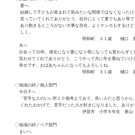
妻へ
結婚して子どもが産まれて前みたいな関係ではなくなったけど
笑っていてくれてありがとう。自分にとって妻でもあり母でも
あり飽きるところがない大事な存在。よくケンカもするけどこ
しく。
明和町 ３１歳 樋口 善
夫へ
出会って10年。彼女になり妻になり母になっても変わらずく
笑わせてくれてありがとう。こうやって共に年を重ねていける
幸せです。おばあちゃんになってもよろしくね。
明和町 ３１歳 樋口 
〇地域の絆／個人部門
今日子へ
「苦手な人のいい所１０個考えてみて。良い人だと思うから。
くれたおかげで、苦手だった人が好きになりました。ありが
伊賀市 小学６年生 東山 
〇地域の絆／ペア部門
まいへ