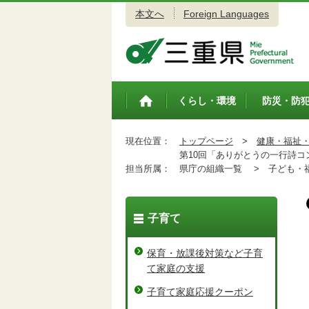
本文へ
Foreign Languages
三重県公式ウェブサイト
くらし・環境
防災・防
トップペ
ージ
現在位置：
トップページ
>
健康・福祉
第10回「ありがとうの一行詩コ
担当所属：
県庁の組織一覧 >
子ども・福
子育て
保育・放課後対策など子育
て家庭の支援
子育て家庭応援クーポン