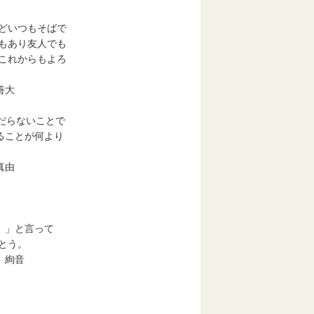
いつもそばで
あり友人でも
れからもよろ
大
だらないことで
ことが何より
真由
」と言って
とう。
絢音