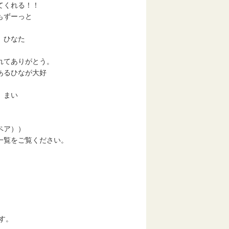
くれる！！
ずーっと
なた
てありがとう。
るひなが大好
まい
ペア））
覧をご覧ください。
す。