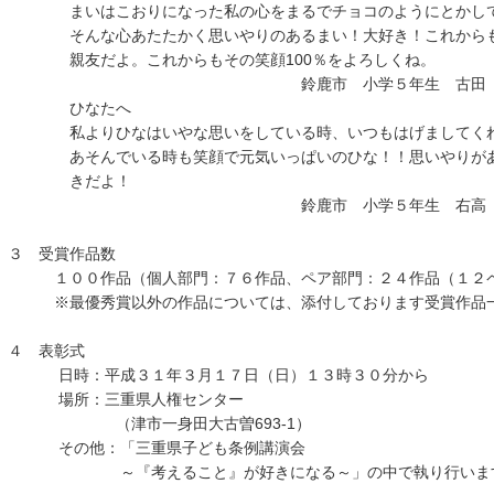
まいはこおりになった私の心をまるでチョコのようにとかして
そんな心あたたかく思いやりのあるまい！大好き！これからも
親友だよ。これからもその笑顔100％をよろしくね。
鈴鹿市 小学５年生 古田 ひ
ひなたへ
私よりひなはいやな思いをしている時、いつもはげましてくれ
あそんでいる時も笑顔で元気いっぱいのひな！！思いやりがあ
きだよ！
鈴鹿市 小学５年生 右高 
３ 受賞作品数
１００作品（個人部門：７６作品、ペア部門：２４作品（１２
※最優秀賞以外の作品については、添付しております受賞作品一
４ 表彰式
日時：平成３１年３月１７日（日）１３時３０分から
場所：三重県人権センター
（津市一身田大古曽693-1）
その他：「三重県子ども条例講演会
～『考えること』が好きになる～」の中で執り行いま