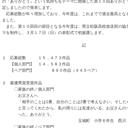
の『ありがとう』という気持ちをテーマに開催した第１０回ありがと
定しましたので発表します。
応募総数が年々増加しており、今年度は、これまでで過去最高とな
ました。
また、第１０回目の節目となる今年度は、県立松阪高校放送部の協
マを制作し、３月１７日（日）の表彰式で初披露します。
記
１ 応募総数 １５，４７３作品
【個人部門】 １４，５８３作品
【ペア部門】 ８９０作品（４４５ペア）
２ 最優秀賞受賞作品
〇家族の絆／個人部門
お父さんへ
「相手のことは1番、自分のことは2番で考えなさい。そしたら
と言ってくれたから、私の周りには友達がいる。お父さんの一
った。ありがとう。
玉城町 小学６年生 西川
〇家族の絆／ペア部門