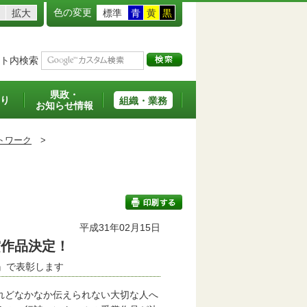
色の変更
拡大
標準
青
黄
黒
ト内検索
県政・
り
組織・業務
お知らせ情報
トワーク
>
平成31年02月15日
賞作品決定！
印刷する
』で表彰します
れどなかなか伝えられない大切な人へ