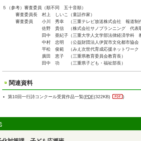
５（参考）審査委員（順不同 五十音順）
審査委員長 村上 しいこ（童話作家）
審査委員 小川 秀幸 （三重テレビ放送株式会社 報道制
佐野 貴信 （株式会社サノプランニング 代表取
田中 亜紀子（三重大学人文学部法律経済学科 
中村 忠明 （公益財団法人伊賀市文化都市協会
平松 俊範 （みえ次世代育成応援ネットワーク 運
廣田 恵子 （三重県教育委員会教育長）
田中 功 （三重県子ども・福祉部長）
関連資料
第10回一行詩コンクール受賞作品一覧(
PDF
(322KB)
)
先