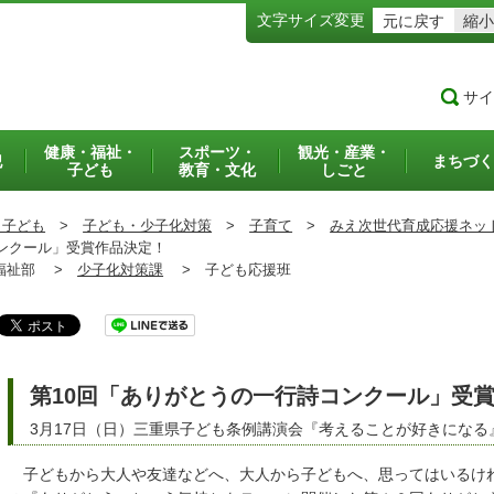
文字サイズ変更
元に戻す
縮小
サイ
健康・福祉・
スポーツ・
観光・産業・
犯
まちづく
子ども
教育・文化
しごと
・子ども
>
子ども・少子化対策
>
子育て
>
みえ次世代育成応援ネッ
ンクール」受賞作品決定！
祉部 >
少子化対策課
>
子ども応援班
第10回「ありがとうの一行詩コンクール」受
3月17日（日）三重県子ども条例講演会『考えることが好きになる
子どもから大人や友達などへ、大人から子どもへ、思ってはいるけ