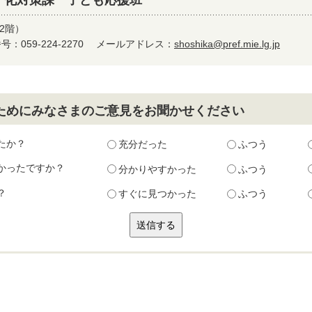
子化対策課 子ども応援班
2階）
：059-224-2270
メールアドレス：
shoshika@pref.mie.lg.jp
ためにみなさまのご意見をお聞かせください
たか？
充分だった
ふつう
かったですか？
分かりやすかった
ふつう
？
すぐに見つかった
ふつう