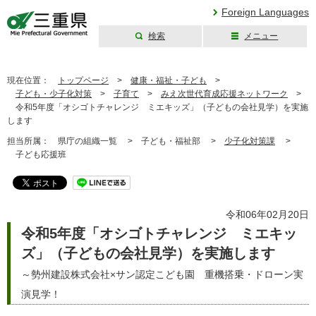
Foreign Languages
検索
メニュー
三重県公式ウェブ
サイト
現在位置：
トップページ
>
健康・福祉・子ども
>
子ども・少子化対策
>
子育て
>
みえ次世代育成応援ネットワーク
>
令和5年度「オシゴトチャレンジ ミエキッズ」（子どもの会社見学）を実施
します
担当所属：
県庁の組織一覧 >
子ども・福祉部 >
少子化対策課
>
子ども応援班
令和06年02月20日
令和5年度「オシゴトチャレンジ ミエキッ
ズ」（子どもの会社見学）を実施します
～勢州建設株式会社×サン認定こども園 重機搭乗・ドローン実
演見学！