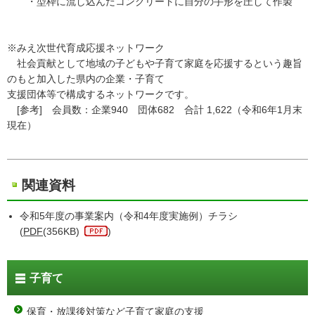
・型枠に流し込んだコンクリートに自分の手形を圧して作製
※みえ次世代育成応援ネットワーク
社会貢献として地域の子どもや子育て家庭を応援するという趣旨
のもと加入した県内の企業・子育て
支援団体等で構成するネットワークです。
[参考] 会員数：企業940 団体682 合計 1,622（令和6年1月末
現在）
関連資料
令和5年度の事業案内（令和4年度実施例）チラシ
(
PDF
(356KB)
)
子育て
保育・放課後対策など子育て家庭の支援