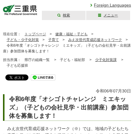
Foreign Languages
検索
メニュー
三重県公式ウェブ
サイト
現在位置：
トップページ
>
健康・福祉・子ども
>
子ども・少子化対策
>
子育て
>
みえ次世代育成応援ネットワーク
>
令和6年度「オシゴトチャレンジ ミエキッズ」（子どもの会社見学・出前講
座）参加団体を募集します！
担当所属：
県庁の組織一覧 >
子ども・福祉部 >
少子化対策課
>
子ども応援班
令和06年07月30日
令和6年度「オシゴトチャレンジ ミエキッ
ズ」（子どもの会社見学・出前講座）参加団
体を募集します！
みえ次世代育成応援ネットワーク（※）では、地域の子どもたち