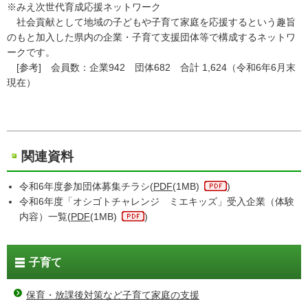
※みえ次世代育成応援ネットワーク
社会貢献として地域の子どもや子育て家庭を応援するという趣旨
のもと加入した県内の企業・子育て支援団体等で構成するネットワ
ークです。
[参考] 会員数：企業942 団体682 合計 1,624（令和6年6月末
現在）
関連資料
令和6年度参加団体募集チラシ(
PDF
(1MB)
)
令和6年度「オシゴトチャレンジ ミエキッズ」受入企業（体験
内容）一覧(
PDF
(1MB)
)
子育て
保育・放課後対策など子育て家庭の支援