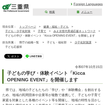
Foreign Languages
検索
メニュー
三重県公式ウェブ
サイト
現在位置：
トップページ
>
健康・福祉・子ども
>
子ども・少子化対策
>
子育て
>
みえ次世代育成応援ネットワーク
>
子どもの学び・体験イベント「Kicca OPENING EVENT」を開催します
担当所属：
県庁の組織一覧 >
子ども・福祉部 >
少子化対策課
>
子ども応援班
令和07年10月15日
子どもの学び・体験イベント「Kicca
OPENING EVENT」を開催します
県では、地域の子どもたちの「学び」や「体験機会」を創出する
ため、地域の民間団体や企業等が複数で連携して、子どもや子育て
家庭を対象とした各種のイベント等を開催し、地域の特性を活かし