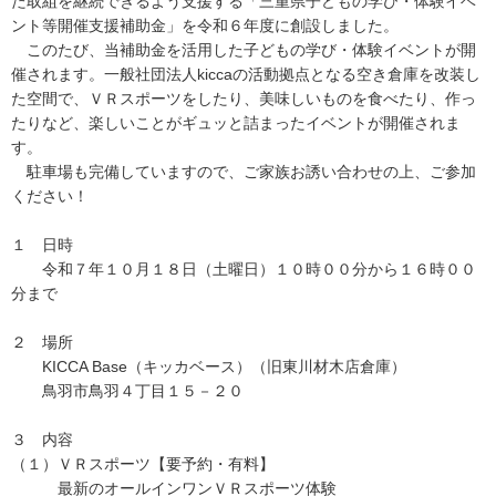
た取組を継続できるよう支援する「三重県子どもの学び・体験イベ
ント等開催支援補助金」を令和６年度に創設しました。
このたび、当補助金を活用した子どもの学び・体験イベントが開
催されます。一般社団法人kiccaの活動拠点となる空き倉庫を改装し
た空間で、ＶＲスポーツをしたり、美味しいものを食べたり、作っ
たりなど、楽しいことがギュッと詰まったイベントが開催されま
す。
駐車場も完備していますので、ご家族お誘い合わせの上、ご参加
ください！
１ 日時
令和７年１０月１８日（土曜日）１０時００分から１６時００
分まで
２ 場所
KICCA Base（キッカベース）（旧東川材木店倉庫）
鳥羽市鳥羽４丁目１５－２０
３ 内容
（１）ＶＲスポーツ【要予約・有料】
最新のオールインワンＶＲスポーツ体験