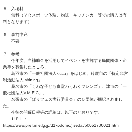
５ 入場料
無料（ＶＲスポーツ体験、物販・キッチンカー等での購入は有
料となります）
６ 事前申込
不要
７ 参考
今年度、当補助金を活用してイベントを実施する民間団体・企
業等を募集したところ、
鳥羽市の「一般社団法人kicca」をはじめ、鈴鹿市の「特定非営
利活動法人 shining」、
桑名市の「くわな子ども食堂わくわくフレンズ」、津市の「一
般社団法人V.M.E.C」、
名張市の「ばりフェス実行委員会」の５団体が採択されまし
た。
今後の開催日程等の詳細は、以下のとおりです。
ＵＲＬ：
https://www.pref.mie.lg.jp/d1kodomo/jisedai/p0051700021.htm